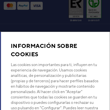
Código:
3NHY8186_10
-
Ref. fabricante:
HSG30LFCA
VER DETALLE
UNID INTERIOR ASF18UI-LF
(RSG18LF)
Aire acondicionado y climatización
Código:
3NFE8156_10
-
Ref. fabricante:
RSG18LFCA
INFORMACIÓN SOBRE
Recambios
COOKIES
VER DETALLE
Sobre Nosotros
Las cookies son importantes para ti, influyen en tu
UNID.INTERIOR ASH24LC
experiencia de navegación. Usamos cookies
(ASG24UI LC)
analíticas, de personalización y publicitarias
Código:
3NGG8166
-
Ref. fabricante:
Descubre Eurofred
(propias y de terceros) para hacer perfiles basados
ASHA24LCC
en hábitos de navegación y mostrarte contenido
VER DETALLE
Dónde Estamos
personalizado. Al hacer click en "Aceptar"
consientes que todas las cookies se guarden en tu
dispositivo o puedes configurarlas o rechazar su
UNIDAD INTERIOR AIRE
¿Buscas un servicio técnico?
uso pulsando en "Configurar". Puedes leer nuestra
ACONDICIONADO