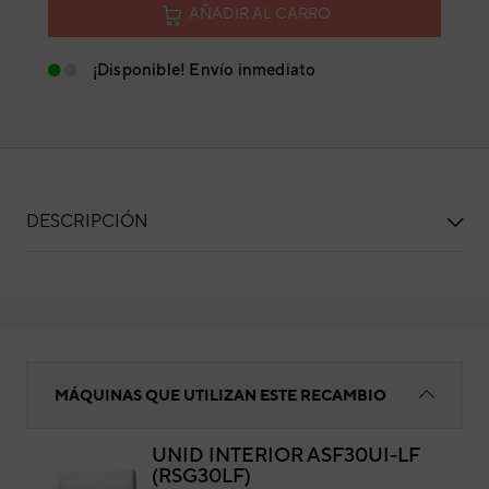
AÑADIR AL CARRO
¡Disponible! Envío inmediato
DESCRIPCIÓN
TUBO DASAGUE ASYA18LEC
MÁQUINAS QUE UTILIZAN ESTE RECAMBIO
UNID INTERIOR ASF30UI-LF
(RSG30LF)
TU