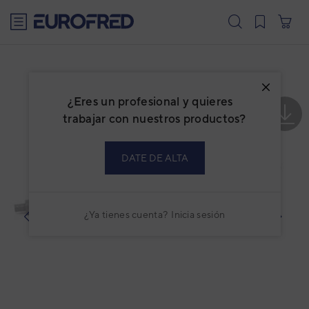
text.skipToContent
text.skipToNavigation
¿Eres un profesional y quieres
trabajar con nuestros productos?
DATE DE ALTA
¿Ya tienes cuenta?
Inicia sesión
prev
next