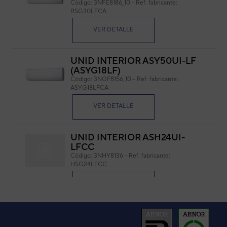
Código:
3NFE8186_10
-
Ref. fabricante:
RSG30LFCA
Cód
Ref. 
VER DETALLE
UNID INTERIOR ASY50UI-LF
(ASYG18LF)
Código:
3NGF8156_10
-
Ref. fabricante:
ASYG18LFCA
VER DETALLE
UNID INTERIOR ASH24UI-
LFCC
Código:
3NHY8136
-
Ref. fabricante:
HSG24LFCC
VER DETALLE
UNID INTERIOR ASH30UI-LF
(HSG30LF)