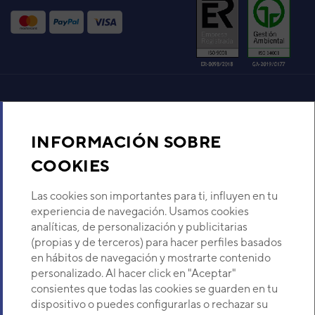
Alimentación eléctrica
V
Cable de interconexión
Caudal de aire
Presión sonora
Diámetro tubería - Líquido / Gas
Refrigerante
Dimensiones Alto / Ancho / Fondo
Aire acondicionado y climatización
Dimensiones Panel Alto / Ancho / Fondo
Peso neto
INFORMACIÓN SOBRE
Recambios
COOKIES
Sobre Nosotros
Las cookies son importantes para ti, influyen en tu
experiencia de navegación. Usamos cookies
analíticas, de personalización y publicitarias
Descubre Eurofred
(propias y de terceros) para hacer perfiles basados
en hábitos de navegación y mostrarte contenido
Dónde Estamos
personalizado. Al hacer click en "Aceptar"
consientes que todas las cookies se guarden en tu
dispositivo o puedes configurarlas o rechazar su
¿Buscas un servicio técnico?