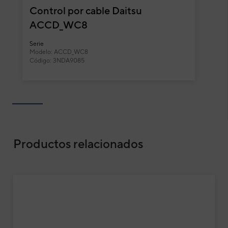
Funcionalidades y características
Control por cable Daitsu
ACCD_WC8
Serie
Modelo: ACCD_WC8
Código: 3NDA9085
Productos relacionados