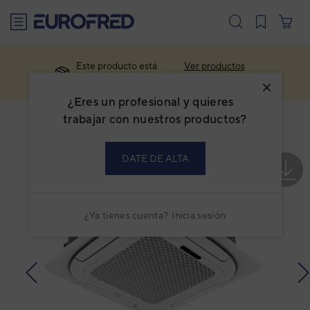
text.skipToContent
text.skipToNavigation
Este producto está
Ver productos
descatalogado.
similares
¿Eres un profesional y quieres
trabajar con nuestros productos?
DATE DE ALTA
¿Ya tienes cuenta?
Inicia sesión
prev