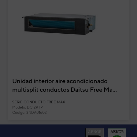
Unidad interior aire acondicionado
multisplit conductos Daitsu Free Ma...
Unidad interior aire acondicionado multispl
9KTP
SERIE CONDUCTO FREE MAX
Modelo: DC12KTP
Código: 3NDA01602
Unidades interiores cassette
Potencia frigorífica
Potencia calorífica