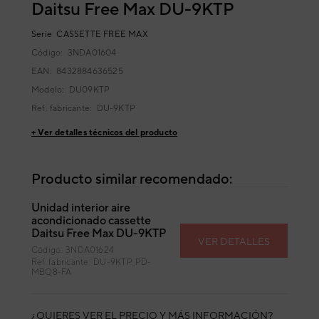
Daitsu Free Max DU-9KTP
Serie
CASSETTE FREE MAX
Código:
3NDA01604
EAN: 8432884636525
Modelo:
DU09KTP
Ref. fabricante:
DU-9KTP
+ Ver detalles técnicos del producto
Producto similar recomendado:
Unidad interior aire
acondicionado cassette
Daitsu Free Max DU-9KTP
VER DETALLES
Código: 3NDA01624
Ref. fabricante: DU-9KTP_PD-
MBQ8-FA
¿QUIERES VER EL PRECIO Y MÁS INFORMACIÓN?