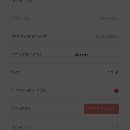
POSICIÓN
12
CÓDIGO
9AGF07022
REF. FABRICANTE
0600063023
DESCRIPCIÓN
Soporte
PVP
2,31 €
DISPONIBILIDAD
COMPRA
RECIBIR AVISO
POSICIÓN
13