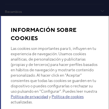
Cód
EAN
Recambios
Ref. 
Sobre Nosotros
INFORMACIÓN SOBRE
COOKIES
Descubre Eurofred
Las cookies son importantes para ti, influyen en tu
Dónde Estamos
experiencia de navegación. Usamos cookies
analíticas, de personalización y publicitarias
(propias y de terceros) para hacer perfiles basados
¿Buscas un servicio técnico?
en hábitos de navegación y mostrarte contenido
Provincia
personalizado. Al hacer click en "Aceptar"
Selecciona provincia
consientes que todas las cookies se guarden en tu
dispositivo o puedes configurarlas o rechazar su
uso pulsando en "Configurar". Puedes leer nuestra
Política de privacidad
y
Política de cookies
actualizadas.
Copyright© 2026 Eurofred S.A