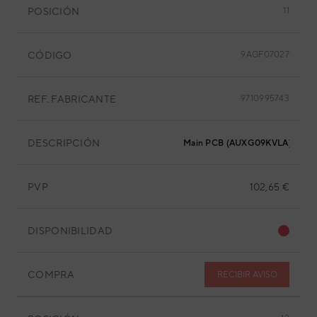
POSICIÓN
11
CÓDIGO
9AGF07027
REF. FABRICANTE
9710995743
DESCRIPCIÓN
Main PCB (AUXG09KVLA)
PVP
102,65 €
DISPONIBILIDAD
COMPRA
RECIBIR AVISO