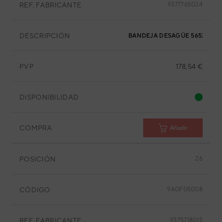
REF. FABRICANTE
9377765024
DESCRIPCIÓN
BANDEJA DESAGÜE 565X565 
PVP
178,54 €
DISPONIBILIDAD
COMPRA
Añadir
POSICIÓN
26
CÓDIGO
9AGF05008
REF. FABRICANTE
9375718015