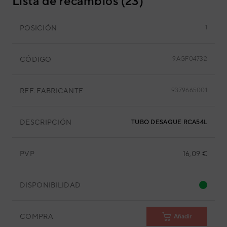
Lista de recambios (23)
POSICIÓN
1
CÓDIGO
9AGF04732
REF. FABRICANTE
9379665001
DESCRIPCIÓN
TUBO DESAGUE RCA54LCLU
PVP
16,09 €
DISPONIBILIDAD
COMPRA
Añadir