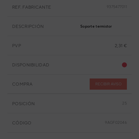
REF. FABRICANTE
9375477011
DESCRIPCIÓN
Soporte termistor
PVP
2,31 €
DISPONIBILIDAD
COMPRA
RECIBIR AVISO
POSICIÓN
25
CÓDIGO
9AGF02046