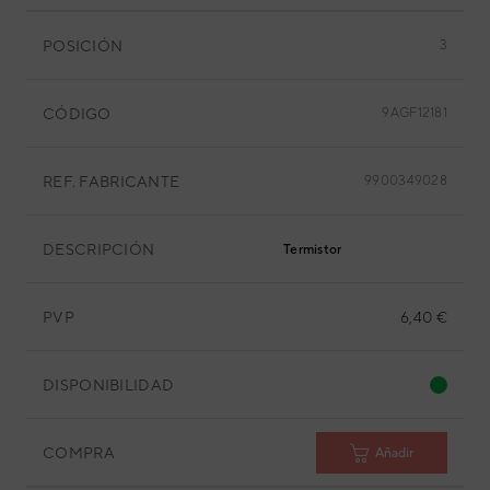
POSICIÓN
3
CÓDIGO
9AGF12181
REF. FABRICANTE
9900349028
DESCRIPCIÓN
Termistor
PVP
6,40 €
DISPONIBILIDAD
COMPRA
Añadir