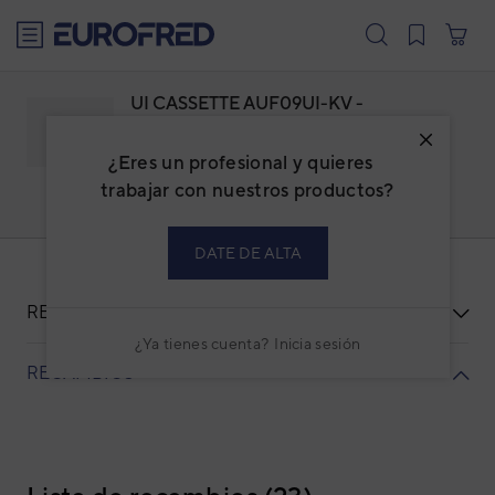
text.skipToContent
text.skipToNavigation
UI CASSETTE AUF09UI-KV -
RCG09KVLA
¿Eres un profesional y quieres
Familia: ADFESMCS
Marca:
FUJI ELECTRIC
trabajar con nuestros productos?
Código: 3NFE7171
Ref. fabricante: RCG09KVLA
DATE DE ALTA
RECURSOS
¿Ya tienes cuenta?
Inicia sesión
RECAMBIOS