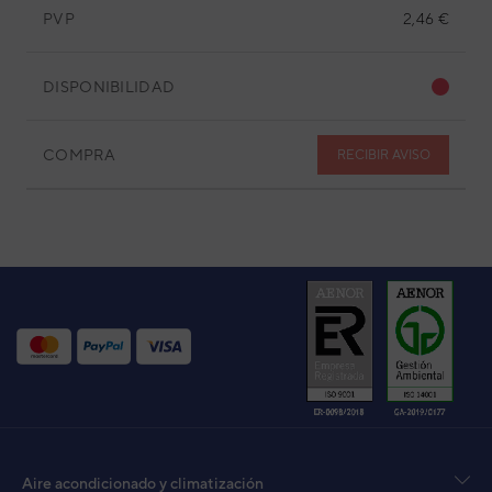
PVP
2,46 €
DISPONIBILIDAD
COMPRA
RECIBIR AVISO
UI CASSETTE AUF09UI-KV - RCG09KVLA
UI 
RC
Aire acondicionado y climatización