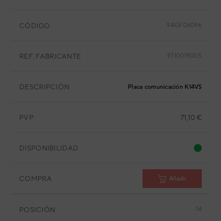
CÓDIGO
9AGF06096
REF. FABRICANTE
9710019005
DESCRIPCIÓN
Placa comunicación K14VS-140
PVP
71,10 €
DISPONIBILIDAD
COMPRA
Añadir
POSICIÓN
14