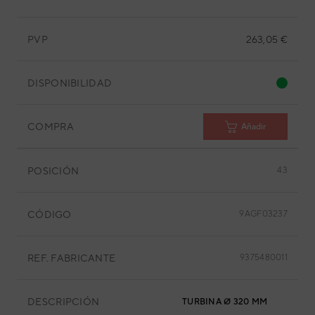
PVP
263,05 €
DISPONIBILIDAD
COMPRA
Añadir
POSICIÓN
43
CÓDIGO
9AGF03237
REF. FABRICANTE
9375480011
DESCRIPCIÓN
TURBINA Ø 320 MM