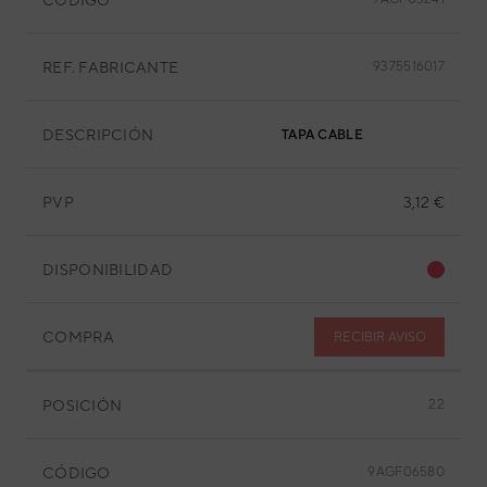
REF. FABRICANTE
9375516017
DESCRIPCIÓN
TAPA CABLE
PVP
3,12 €
DISPONIBILIDAD
COMPRA
RECIBIR AVISO
POSICIÓN
22
CÓDIGO
9AGF06580