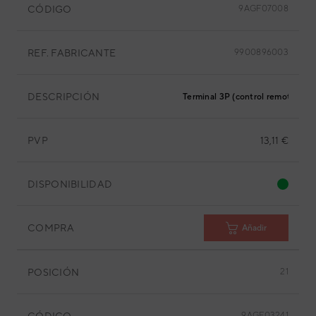
CÓDIGO
9AGF07008
REF. FABRICANTE
9900896003
DESCRIPCIÓN
Terminal 3P (control remoto con 
PVP
13,11 €
DISPONIBILIDAD
COMPRA
Añadir
POSICIÓN
21
CÓDIGO
9AGF03241