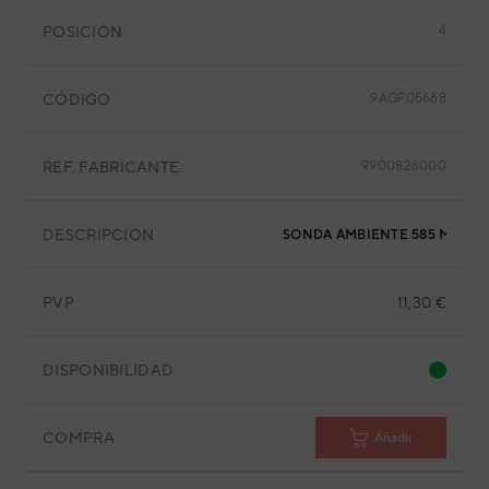
POSICIÓN
4
CÓDIGO
9AGF05668
REF. FABRICANTE
9900826000
DESCRIPCIÓN
SONDA AMBIENTE 585 MM
PVP
11,30 €
DISPONIBILIDAD
COMPRA
Añadir