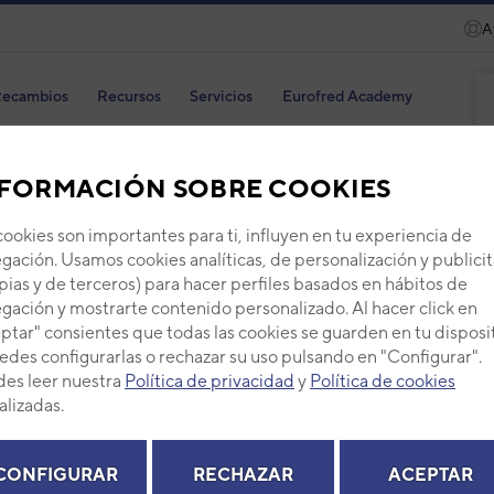
A
ecambios
Recursos
Servicios
Eurofred Academy
FORMACIÓN SOBRE COOKIES
cookies son importantes para ti, influyen en tu experiencia de
gación. Usamos cookies analíticas, de personalización y publicit
TAP
pias y de terceros) para hacer perfiles basados en hábitos de
gación y mostrarte contenido personalizado. Al hacer click en
Código
ptar" consientes que todas las cookies se guarden en tu disposi
Ref. fab
edes configurarlas o rechazar su uso pulsando en "Configurar".
+ Ver de
es leer nuestra
Política de privacidad
y
Política de cookies
alizadas.
PVP -
CONFIGURAR
RECHAZAR
ACEPTAR