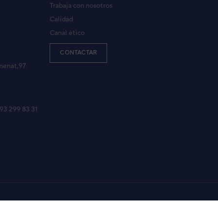
Trabaja con nosotros
Calidad
Canal ético
XG14KVLA
KVLA
CONTACTAR
menat,97
ONDICIONADO FUJITSU AUY50-KV SPLIT CASSETTE
KVLA
 93 299 83 31
XG14KVLA
14KVLA
LBL
Aviso legal
Política de Privacidad
Política de Cookies
Mapa Web