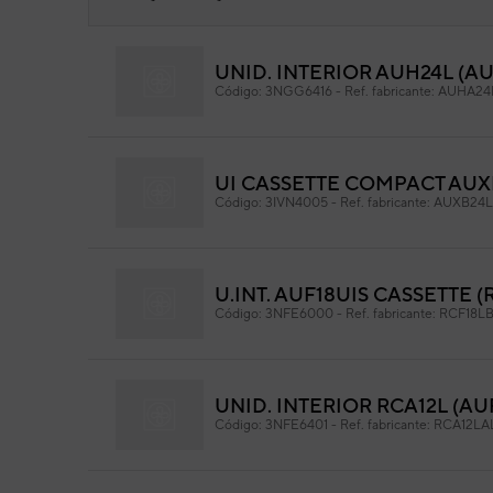
UNID. INTERIOR AUH24L (A
TA
Código:
3NGG6416
-
Ref. fabricante:
AUHA24
Cód
Ref. 
UI CASSETTE COMPACT AUX
Código:
3IVN4005
-
Ref. fabricante:
AUXB24
U.INT. AUF18UIS CASSETTE (
Código:
3NFE6000
-
Ref. fabricante:
RCF18L
UNID. INTERIOR RCA12L (AU
Código:
3NFE6401
-
Ref. fabricante:
RCA12LA