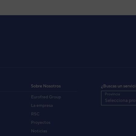
Y71UIB)
AL
(AUYF09LAL)
LAL
XG18KVLA
8KVLA
Sobre Nosotros
¿Buscas un servic
Provincia
Eurofred Group
UF18UIA)
Selecciona pro
LAL
La empresa
RSC
Proyectos
Y50UIS
Noticias
LVLB