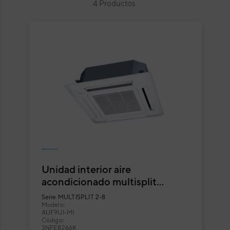
4 Productos
Unidad interior aire
acondicionado multisplit
cassette Fuji Electric AUF9UI-
Serie
MULTISPLIT 2-8
MI
Modelo:
AUF9UI-MI
Código:
3NFE8266K