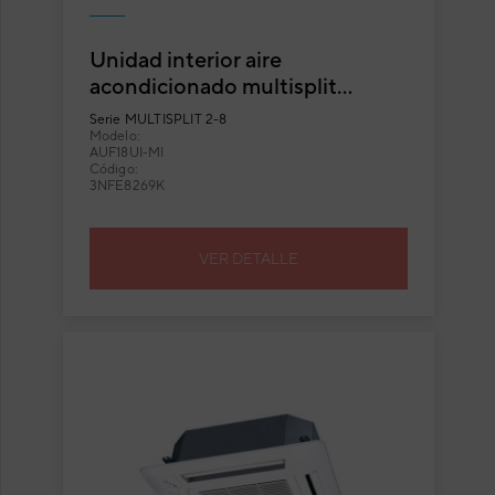
Unidad interior aire
acondicionado multisplit
cassette Fuji Electric AUF18UI-
Serie
MULTISPLIT 2-8
MI
Modelo:
AUF18UI-MI
Código:
3NFE8269K
VER DETALLE