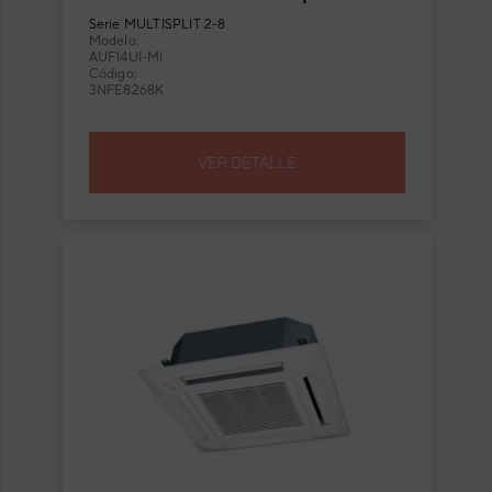
cassette Fuji Electric AUF14UI-
Serie
MULTISPLIT 2-8
MI
Modelo:
AUF14UI-MI
Código:
3NFE8268K
VER DETALLE