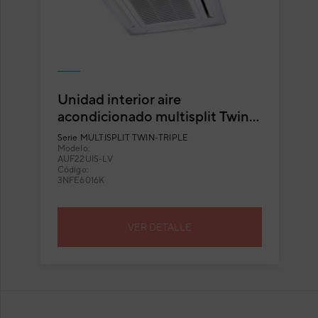
Unidad interior aire
acondicionado multisplit Twin
cassette Fuji Electric
Serie
MULTISPLIT TWIN-TRIPLE
AUF22UIS-LV
Modelo:
AUF22UIS-LV
Código:
3NFE6016K
VER DETALLE