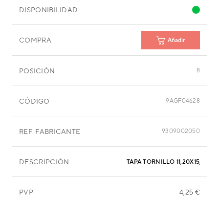
DISPONIBILIDAD
COMPRA
Añadir
POSICIÓN
8
CÓDIGO
9AGF04628
REF. FABRICANTE
9309002050
DESCRIPCIÓN
TAPA TORNILLO 11,20X15,60 M
PVP
4,25 €