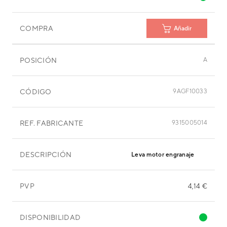
COMPRA
Añadir
POSICIÓN
A
CÓDIGO
9AGF10033
REF. FABRICANTE
9315005014
DESCRIPCIÓN
Leva motor engranaje
PVP
4,14 €
DISPONIBILIDAD