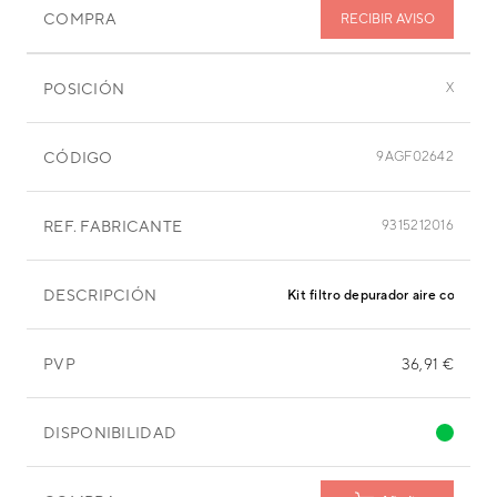
COMPRA
RECIBIR AVISO
POSICIÓN
X
CÓDIGO
9AGF02642
REF. FABRICANTE
9315212016
DESCRIPCIÓN
Kit filtro depurador aire con mar
PVP
36,91 €
DISPONIBILIDAD