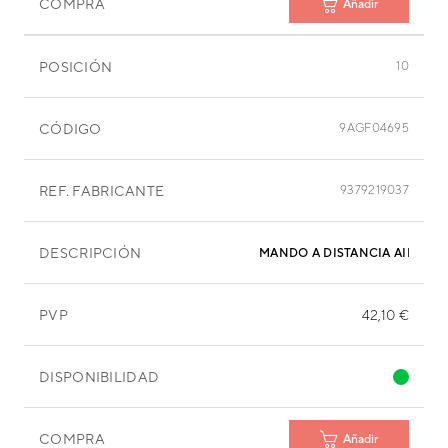
COMPRA
Añadir
POSICIÓN
10
CÓDIGO
9AGF04695
REF. FABRICANTE
9379219037
DESCRIPCIÓN
MANDO A DISTANCIA AIRE A
PVP
42,10 €
DISPONIBILIDAD
COMPRA
Añadir