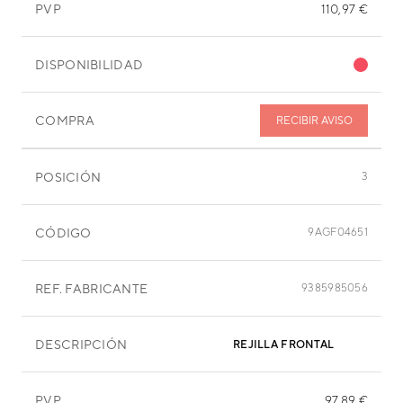
PVP
110,97 €
DISPONIBILIDAD
COMPRA
RECIBIR AVISO
POSICIÓN
3
CÓDIGO
9AGF04651
REF. FABRICANTE
9385985056
DESCRIPCIÓN
REJILLA FRONTAL
PVP
97,89 €