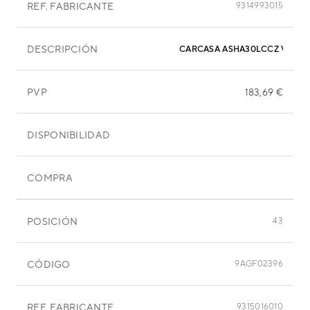
REF. FABRICANTE
9314993015
DESCRIPCIÓN
CARCASA ASHA30LCCZ V
PVP
183,69 €
DISPONIBILIDAD
COMPRA
POSICIÓN
43
CÓDIGO
9AGF02396
REF. FABRICANTE
9315016010