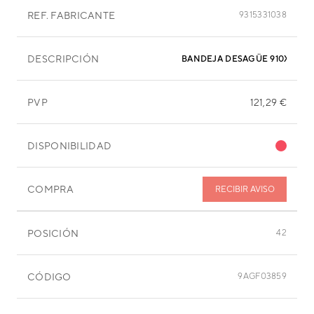
REF. FABRICANTE
9315331038
DESCRIPCIÓN
BANDEJA DESAGÜE 910X250X
PVP
121,29 €
DISPONIBILIDAD
COMPRA
RECIBIR AVISO
POSICIÓN
42
CÓDIGO
9AGF03859