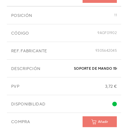
POSICIÓN
11
CÓDIGO
9AGF01902
REF. FABRICANTE
9305642045
DESCRIPCIÓN
SOPORTE DE MANDO 150X60
PVP
3,72 €
DISPONIBILIDAD
COMPRA
Añadir