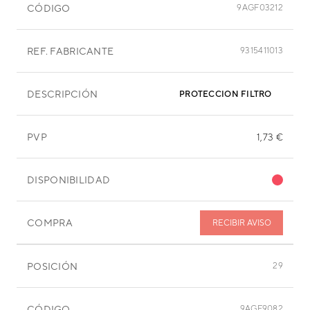
CÓDIGO
9AGF03212
REF. FABRICANTE
9315411013
DESCRIPCIÓN
PROTECCION FILTRO
PVP
1,73 €
DISPONIBILIDAD
COMPRA
RECIBIR AVISO
POSICIÓN
29
CÓDIGO
9AGF9082