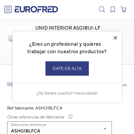
text.skipToContent
text.skipToNavigation
UNID INTERIOR ASG18UI-LF
(ASHG18LF)
¿Eres un profesional y quieres
Familia: ADGESPBI
Marca:
GENERAL
trabajar con nuestros productos?
Código: 3NGG8156
Ref. fabricante: ASHG18LFCA
DATE DE ALTA
RECAMBIOS
¿Ya tienes cuenta?
Inicia sesión
Ref. fabricante: ASHG18LFCA
Otras referencias de fabricante
Seleccione referencia
ASHG18LFCA