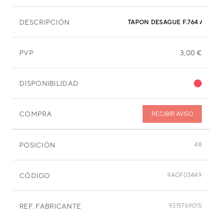
DESCRIPCIÓN
TAPON DESAGUE F
PVP
3,00 €
DISPONIBILIDAD
COMPRA
RECIBIR AVISO
POSICIÓN
48
CÓDIGO
9AGF03449
REF. FABRICANTE
9315769015