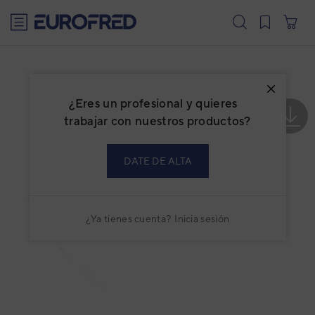
text.skipToContent
text.skipToNavigation
¿Eres un profesional y quieres
trabajar con nuestros productos?
DATE DE ALTA
¿Ya tienes cuenta?
Inicia sesión