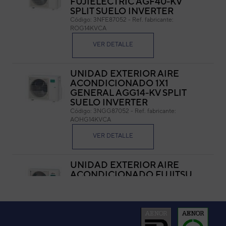
FUJIELECTRIC AGF40-KV
SPLIT SUELO INVERTER
Cód
Código:
3NFE87052
-
Ref. fabricante:
Ref. 
ROG14KVCA
VER DETALLE
UNIDAD EXTERIOR AIRE
ACONDICIONADO 1X1
GENERAL AGG14-KV SPLIT
SUELO INVERTER
Código:
3NGG87052
-
Ref. fabricante:
AOHG14KVCA
VER DETALLE
UNIDAD EXTERIOR AIRE
ACONDICIONADO FUJITSU
AGY40-KV SPLIT SUELO
INVERTER
Código:
3NGF87052
-
Ref. fabricante:
AOYG14KVCA