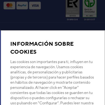
VER DETALLE
Código:
3NGF82002_10
-
Ref. fabricante:
AOEG24KBCA3
Aire acondicionado y climatización
VER DETALLE
INFORMACIÓN SOBRE
Recambios
COOKIES
Código:
3NGF82001_10
-
Ref. fabricante:
AOEG18KBCA3
Sobre Nosotros
Las cookies son importantes para ti, influyen en tu
experiencia de navegación. Usamos cookies
VER DETALLE
analíticas, de personalización y publicitarias
Descubre Eurofred
(propias y de terceros) para hacer perfiles basados
en hábitos de navegación y mostrarte contenido
Dónde Estamos
personalizado. Al hacer click en "Aceptar"
Código:
3NGF87052_10
-
Ref. fabricante:
consientes que todas las cookies se guarden en tu
AOEG14KVCA
dispositivo o puedes configurarlas o rechazar su
¿Buscas un servicio técnico?
uso pulsando en "Configurar". Puedes leer nuestra