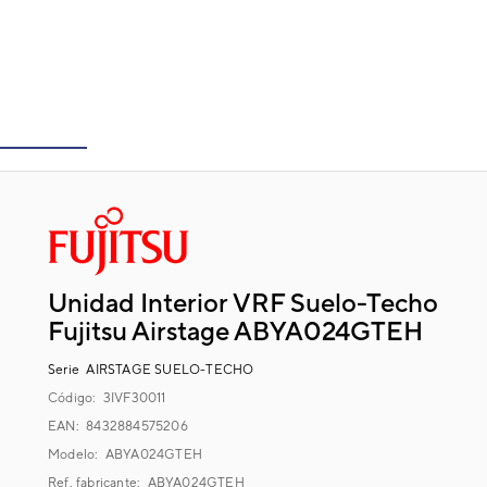
Unidad Interior VRF Suelo-Techo
Fujitsu Airstage ABYA024GTEH
Serie
AIRSTAGE SUELO-TECHO
Código:
3IVF30011
EAN: 8432884575206
Modelo:
ABYA024GTEH
Ref. fabricante:
ABYA024GTEH