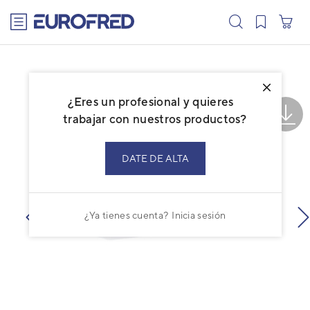
text.skipToContent
text.skipToNavigation
¿Eres un profesional y quieres
trabajar con nuestros productos?
DATE DE ALTA
¿Ya tienes cuenta?
Inicia sesión
prev