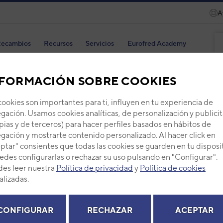
A
ecambios
Recursos
Servicios
Eurofred Academy
GENERAL
VRF
UNIDADES INTERIORES DE SUELO-TECHO
FORMACIÓN SOBRE COOKIES
cookies son importantes para ti, influyen en tu experiencia de
ores suelo-techo General
gación. Usamos cookies analíticas, de personalización y publicit
pias y de terceros) para hacer perfiles basados en hábitos de
gación y mostrarte contenido personalizado. Al hacer click en
ptar" consientes que todas las cookies se guarden en tu disposi
 aire acondicionado VRF de la reputada marca de
edes configurarlas o rechazar su uso pulsando en "Configurar".
 techo. Disfruta de la tecnología de General y consigue el
es leer nuestra
Política de privacidad
y
Política de cookies
alizadas.
CONFIGURAR
RECHAZAR
ACEPTAR