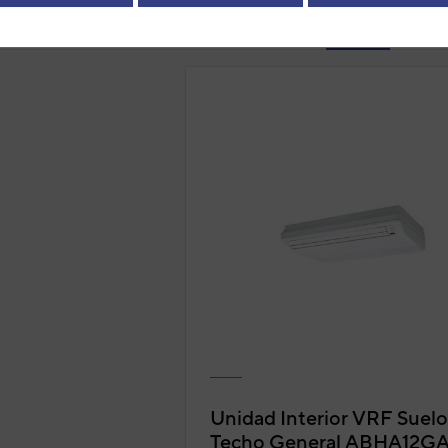
r por
Relevancia
Unidad Interior VRF Suelo
Techo General ABHA12G