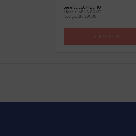
Serie
SUELO-TECHO
Modelo:
ABHA12GATH
Código:
3IVG3008
VER DETALLE