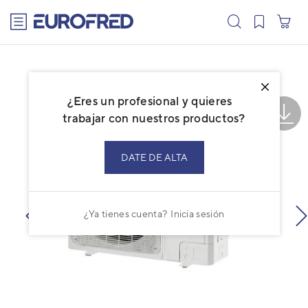
text.skipToContent
text.skipToNavigation
¿Eres un profesional y quieres
trabajar con nuestros productos?
DATE DE ALTA
¿Ya tienes cuenta?
Inicia sesión
prev