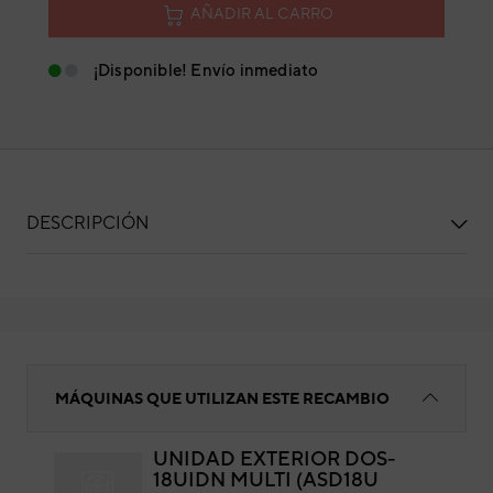
AÑADIR AL CARRO
¡Disponible! Envío inmediato
DESCRIPCIÓN
Tapón de desagüe ø30 MM
MÁQUINAS QUE UTILIZAN ESTE RECAMBIO
UNIDAD EXTERIOR DOS-
18UIDN MULTI (ASD18U
Tap