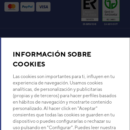
UNIDAD EXTERIOR ASE18UI-
EK
Código:
3NHH8257
-
Ref. fabricante:
HOS-
18UIEK
VER DETALLE
Aire acondicionado y climatización
UNIDAD EXTERIOR ASE18UI-
INFORMACIÓN SOBRE
EK
Código:
3NHH8257_10
-
Ref. fabricante:
HOS-
Recambios
COOKIES
18UIEK-2
VER DETALLE
Sobre Nosotros
Las cookies son importantes para ti, influyen en tu
experiencia de navegación. Usamos cookies
analíticas, de personalización y publicitarias
UNIDAD EXTERIOR
Descubre Eurofred
(propias y de terceros) para hacer perfiles basados
MONOBLOC 3D
AQUATERMIC 14 V2
en hábitos de navegación y mostrarte contenido
Código:
3IAG0602
-
Ref. fabricante:
AQUE-12-
Dónde Estamos
personalizado. Al hacer click en "Aceptar"
3DV23T
consientes que todas las cookies se guarden en tu
dispositivo o puedes configurarlas o rechazar su
VER DETALLE
¿Buscas un servicio técnico?
uso pulsando en "Configurar". Puedes leer nuestra