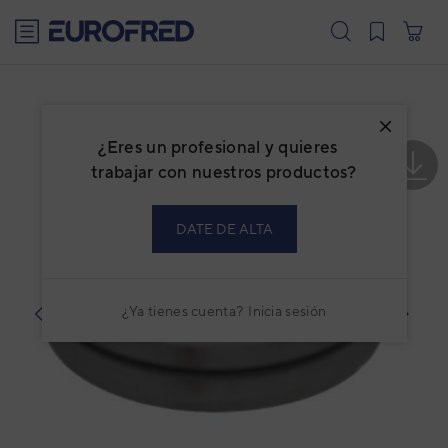
text.skipToContent
text.skipToNavigation
¿Eres un profesional y quieres
trabajar con nuestros productos?
DATE DE ALTA
¿Ya tienes cuenta?
Inicia sesión
prev
next