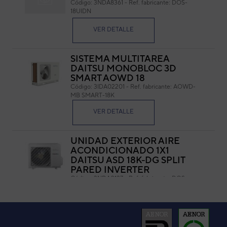
Código:
3NDA8361
-
Ref. fabricante:
DOS-
18UIDN
Cód
Ref. 
VER DETALLE
SISTEMA MULTITAREA
DAITSU MONOBLOC 3D
SMART AOWD 18
Código:
3IDA02201
-
Ref. fabricante:
AOWD-
MB SMART-18K
MODELO: XB114
COLO
VER DETALLE
MEDIDAS: 30 MM
UNIDAD EXTERIOR AIRE
ACONDICIONADO 1X1
DAITSU ASD 18K-DG SPLIT
PARED INVERTER
Código:
3NDA0137
-
Ref. fabricante:
DOS-
18KDG(WD)
VER DETALLE