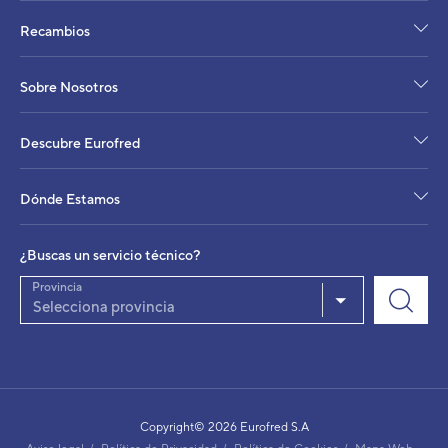
Rango de funcionamiento frío / calor
Recambios
Presión sonora
Diámetro tubería - Líquido / Gas
Distancia máxima permitida total / vertical
Sobre Nosotros
Refrigerante
Distancia precarga
Descubre Eurofred
Carga refrigerante
Kg 
Carga adicional
Coeficiente de simultaneidad
Dónde Estamos
Dimensiones Alto / Ancho / Fondo
Peso neto
¿Buscas un servicio técnico?
Provincia
Selecciona provincia
Copyright© 2026 Eurofred S.A