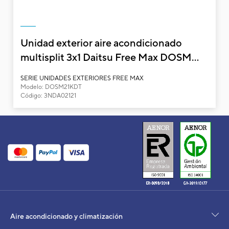
Unidad exterior aire acondicionado
multisplit 3x1 Daitsu Free Max DOSM...
Unidad exterior aire acondicionado multisp
18KDT-3
SERIE UNIDADES EXTERIORES FREE MAX
Modelo: DOSM21KDT
Código: 3NDA02121
Unidades exteriores
Tipo
Potencia frigorífica
Potencia calorífica
Consumo eléctrico frío / calor
EER / COP
SEER / SCOP
Clase energética frío / calor
Alimentación eléctrica
V 
Intensidad absorbida frío / calor
Cable de alimentación
Aire acondicionado y climatización
Caudal de aire