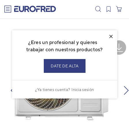
text.skipToContent
text.skipToNavigation
¿Eres un profesional y quieres
trabajar con nuestros productos?
DATE DE ALTA
¿Ya tienes cuenta?
Inicia sesión
prev