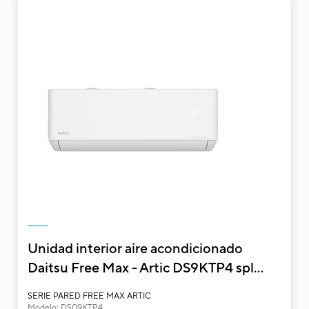
Uni
mul
DO
Unid
Cód
Mod
EAN
Ref. 
Funcionalidades y características
Unidad interior aire acondicionado
Daitsu Free Max - Artic DS9KTP4 spl...
SERIE PARED FREE MAX ARTIC
Modelo: DS09KTP4