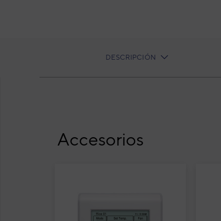
DESCRIPCIÓN
CURRENT
TAB:
Aire acondicionado 1x1 Fujitsu ABY50-KR sp
Accesorios
Air
ABY
Tec
Cód
Mod