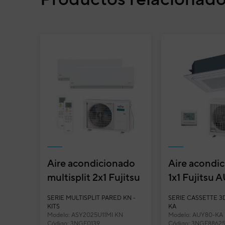
Aire acondicionado
Aire acondi
multisplit 2x1 Fujitsu
1x1 Fujitsu
ASY2025U11MI-KN
KA split cas
SERIE MULTISPLIT PARED KN -
SERIE CASSETTE 3
(U. Ext. 40)...
Inverter con f
KITS
KA
Modelo: ASY2025U11MI KN
Modelo: AUY80-KA
Aire acondicionado 1x1 Fujitsu ABY50-KR sp
Código: 3NGF0139
Código: 3NGF8862