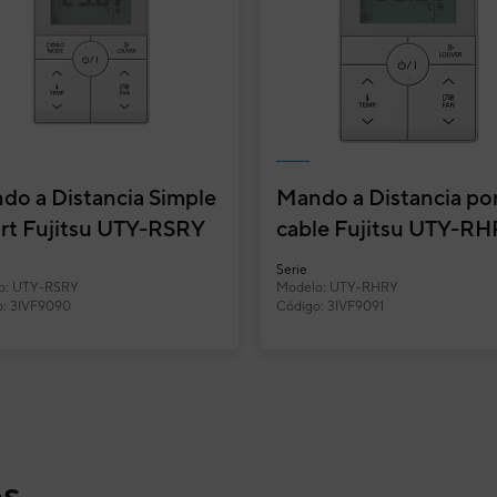
8432884612581
:
ABYG18KRTA_AOYG18KBTB_U
fabricante:
RLRY
stalación ya que la manguera de drenaje y las
ías se pueden ajustar en la carcasa y extraer de
 flexible en las direcciones derecha, izquierda,
 e inferior.
do a Distancia Simple
Mando a Distancia po
s su mantenimiento es sencillo gracias a la
rt Fujitsu UTY-RSRY
cable Fujitsu UTY-R
idad para acceder a los diferentes componentes de
quina.
Serie
o: UTY-RSRY
Modelo: UTY-RHRY
o: 3IVF9090
Código: 3IVF9091
os