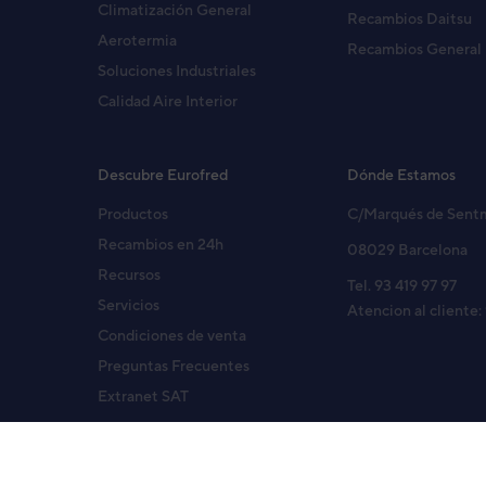
Climatización General
Recambios Daitsu
Aerotermia
Recambios General
Soluciones Industriales
Calidad Aire Interior
Descubre Eurofred
Dónde Estamos
Productos
C/Marqués de Sent
Recambios en 24h
08029 Barcelona
Recursos
Tel. 93 419 97 97
Servicios
Atencion al cliente:
Condiciones de venta
Preguntas Frecuentes
Extranet SAT