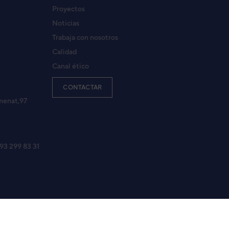
Proyectos
Noticias
Trabaja con nosotros
Calidad
Canal ético
CONTACTAR
menat,97
 93 299 83 31