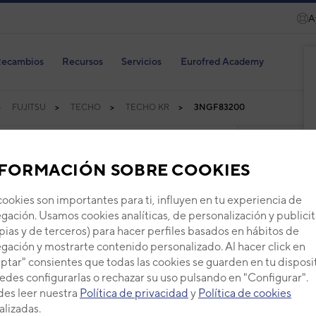
A
ecambios
Recursos
Servicios
Eurofred Academy
FUJITSU
TECHO
TECHO KR
3NGF83200
FORMACIÓN SOBRE COOKIES
cookies son importantes para ti, influyen en tu experiencia de
gación. Usamos cookies analíticas, de personalización y publicit
Aire
pias y de terceros) para hacer perfiles basados en hábitos de
spli
gación y mostrarte contenido personalizado. Al hacer click en
ptar" consientes que todas las cookies se guarden en tu disposi
Serie
TE
edes configurarlas o rechazar su uso pulsando en "Configurar".
Código
es leer nuestra
Política de privacidad
y
Política de cookies
EAN: 8
alizadas.