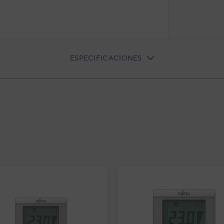
ESPECIFICACIONES
lit techo
e acondicionado 1x1 Fujitsu
50-KR split techo
ho KR
3NGF83200
igo:
ABY50-KR
elo: