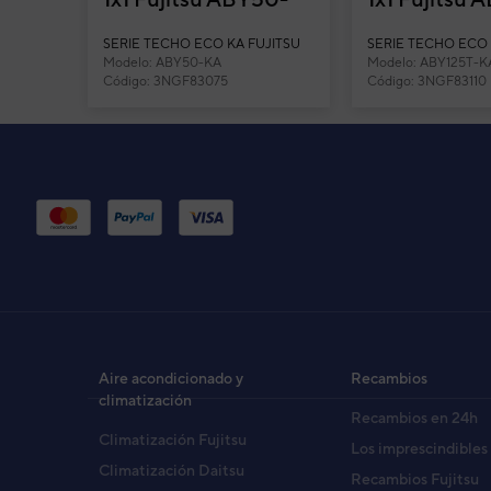
Ud. Ext. Dimensiones Alto / Ancho / Fondo
KA split techo
KA split tec
Ud. Int. Peso neto
SERIE TECHO ECO KA FUJITSU
SERIE TECHO ECO 
Modelo: ABY50-KA
Modelo: ABY125T-K
Ud. Ext. Peso neto
Código: 3NGF83075
Código: 3NGF83110
Diámetro tubería - Líquido / Gas
Distancia máxima permitida total / vertical
Carga refrigerante
Kg 
Distancia precarga
Carga adicional
Rango de funcionamiento frío / calor
Área de aplicación
Deshumidificación
Refrigerante
Potencia frigorífica kW - Sin rango
Aire acondicionado y
Recambios
climatización
Recambios en 24h
Climatización Fujitsu
Los imprescindibles
Climatización Daitsu
Recambios Fujitsu