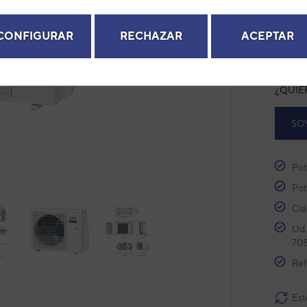
Modelo
next
Ref. fab
CONFIGURAR
RECHAZAR
ACEPTAR
+ Ver de
¿QUIE
SO
Pot
Pot
Cla
Ud.
70
Ref
Est