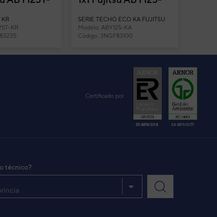
 techo
KA split techo
 KR
SERIE TECHO ECO KA FUJITSU
25T-KR
Modelo: ABY125-KA
F83235
Código: 3NGF83100
Certificado por
io técnico?
vincia