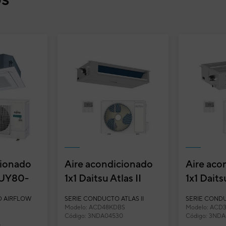
cionado
Aire acondicionado
Aire aco
 AUY80-
1x1 Daitsu Atlas II
1x1 Daits
sette
Conductos
Conduct
D AIRFLOW
SERIE CONDUCTO ATLAS II
SERIE CONDU
l...
ACD48KDBS
ACD30
Modelo: ACD48KDBS
Modelo: ACD
Código: 3NDA04530
Código: 3NDA
Inverter
Inverter
lit techo
5