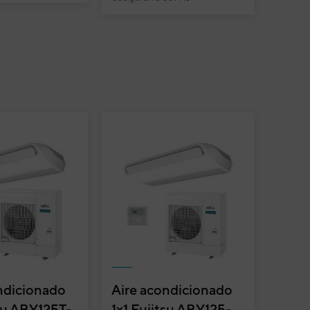
ndicionado
Aire acondicionado
tsu ABY125T-
1x1 Fujitsu ABY125-