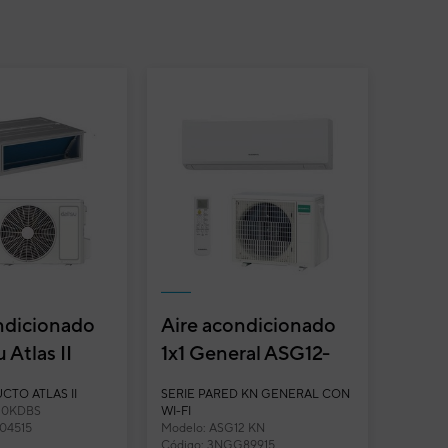
ndicionado
Aire acondicionado
u Atlas II
1x1 General ASG12-
os
KN split pared
CTO ATLAS II
SERIE PARED KN GENERAL CON
KDBS
Inverter con Wi-Fi...
30KDBS
WI-FI
04515
Modelo: ASG12 KN
Código: 3NGG89915