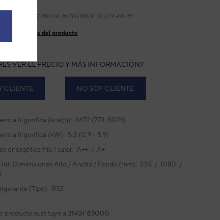
:
ABY50-KR
ricante:
ABYG18KRTA_AOYG18KBTB_UTY-RLRY
talles técnicos del producto
RES VER EL PRECIO Y MÁS INFORMACIÓN?
Y CLIENTE
NO SOY CLIENTE
encia frigorífica (kcal/h): 4472 (774-5074)
encia frigorífica (kW): 5.2 (0.9 - 5.9)
se energética frío / calor: A++ / A+
 Int. Dimensiones Alto / Ancho / Fondo (mm): 235 / 1080 /
5
rigerante (Tipo): R32
e producto sustituye a
3NGF83000