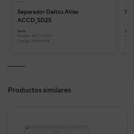
Atlas de Daitsu incorporan un swing automático y
para 
Separador Daitsu Atlas
Sep
ventilador multi-velocidad, todo ello en un diseño
insta
sencillo y elegante.
A++, u
ACCD_SD25
Serie
Serie
Funcionalidades y características
Modelo: ACCD_SD25
Mode
Código: 3NDA9078
Códi
Productos similares