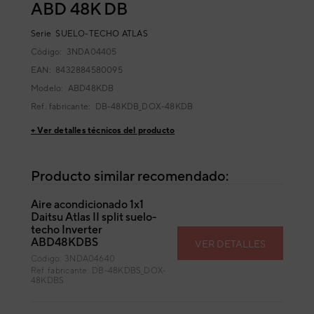
ABD 48K DB
Serie
SUELO-TECHO ATLAS
Código:
3NDA04405
EAN: 8432884580095
Modelo:
ABD48KDB
Ref. fabricante:
DB-48KDB_DOX-48KDB
+ Ver detalles técnicos del producto
Producto similar recomendado:
Aire acondicionado 1x1
Daitsu Atlas II split suelo-
techo Inverter
ABD48KDBS
VER DETALLES
Código: 3NDA04640
Ref. fabricante: DB-48KDBS_DOX-
48KDBS