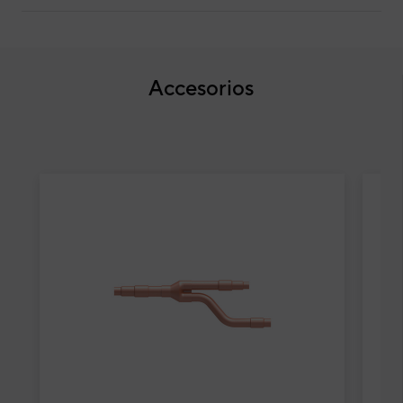
Accesorios
Aire acondicionado 1x1 Daitsu Atlas split s
Air
spl
DB
Suel
Cód
Mod
EAN
Ref. 
La nueva gama de aires acondicionados de suelo-techo
Esta 