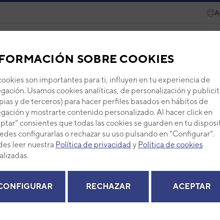
A
ecambios
Recursos
Servicios
Eurofred Academy
FORMACIÓN SOBRE COOKIES
FUJITSU
SPLIT PARED
3NGF87021
cookies son importantes para ti, influyen en tu experiencia de
gación. Usamos cookies analíticas, de personalización y publicit
Y35UI-KMTA
pias y de terceros) para hacer perfiles basados en hábitos de
gación y mostrarte contenido personalizado. Al hacer click en
ptar" consientes que todas las cookies se guarden en tu disposi
2KMTA
edes configurarlas o rechazar su uso pulsando en "Configurar".
es leer nuestra
Política de privacidad
y
Política de cookies
alizadas.
RECAMBIOS
CONFIGURAR
RECHAZAR
ACEPTAR