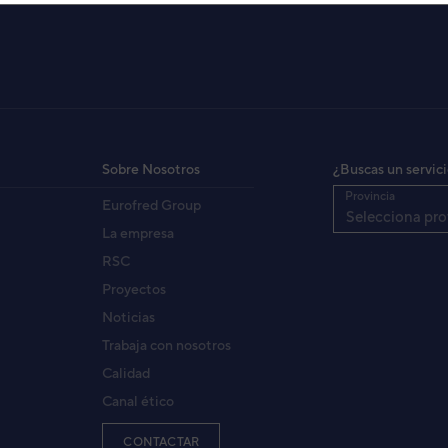
IDAD INTERIOR ASY35UI-
TA
3NGF87021
igo:
Sobre Nosotros
¿Buscas un servic
8432884201082
:
Provincia
Eurofred Group
ASYG12KMTA
fabricante:
Selecciona pro
La empresa
RSC
Proyectos
Noticias
Trabaja con nosotros
Calidad
Canal ético
CONTACTAR