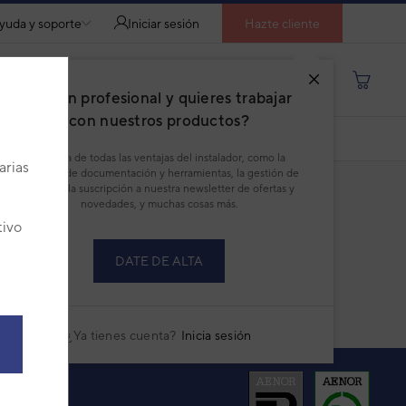
yuda y soporte
Iniciar sesión
Hazte cliente
Buscar por producto, modelo...
¿Eres un profesional y quieres trabajar
con nuestros productos?
DESCARGAR PDF
Disfruta de todas las ventajas del instalador, como la
arias
descarga de documentación y herramientas, la gestión de
pedidos, la suscripción a nuestra newsletter de ofertas y
novedades, y muchas cosas más.
tivo
DATE DE ALTA
¿Ya tienes cuenta?
Inicia sesión