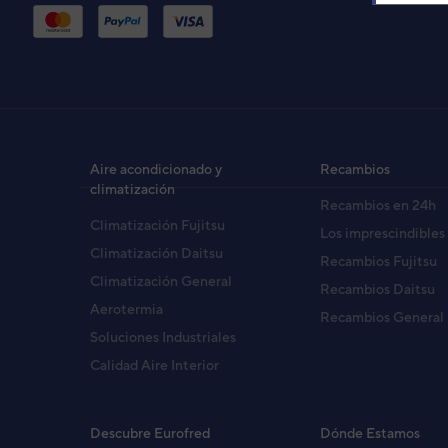
UN
KM
Cód
Aire acondicionado y
Recambios
EAN
climatización
Recambios en 24h
Ref. 
Climatización Fujitsu
Los imprescindibles
Climatización Daitsu
Recambios Fujitsu
Climatización General
Recambios Daitsu
Aerotermia
Recambios General
Soluciones Industriales
Calidad Aire Interior
Descubre Eurofred
Dónde Estamos