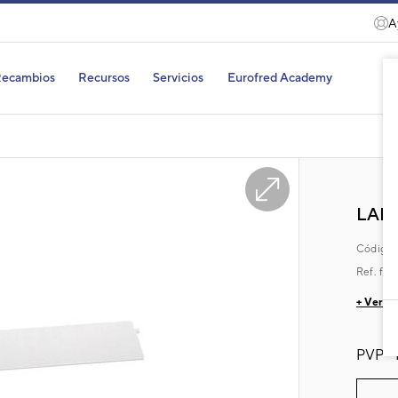
A
ecambios
Recursos
Servicios
Eurofred Academy
LAM
Código
Ref. fab
+ Ver de
PVP -