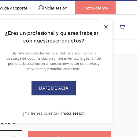
yuda y soporte
Iniciar sesión
Hazte cliente
Buscar por producto, modelo...
¿Eres un profesional y quieres trabajar
con nuestros productos?
COMPARAR
DESCARGAR PDF
Disfruta de todas las ventajas del instalador, como la
descarga de documentación y herramientas, la gestión de
pedidos, la suscripción a nuestra newsletter de ofertas y
novedades, y muchas cosas más.
A
:
9AGF06637
DATE DE ALTA
ricante:
9387479003
talles técnicos del producto
¿Ya tienes cuenta?
Inicia sesión
16,20 €