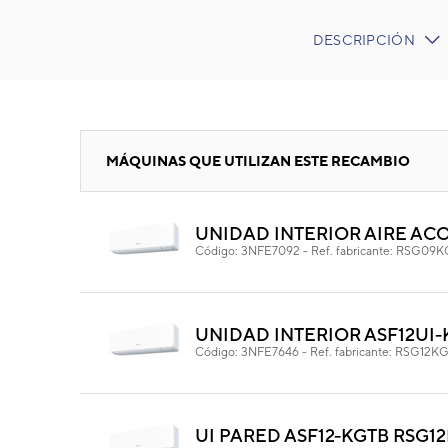
DESCRIPCIÓN
CURRENT
TAB:
LAMA
MÁQUINAS QUE UTILIZAN ESTE RECAMBIO
UNIDAD INTERIOR AIRE AC
LA
Código:
3NFE7092
-
Ref. fabricante:
RSG09K
Cód
Ref. 
UNIDAD INTERIOR ASF12UI-
Código:
3NFE7646
-
Ref. fabricante:
RSG12KG
UI PARED ASF12-KGTB RSG1