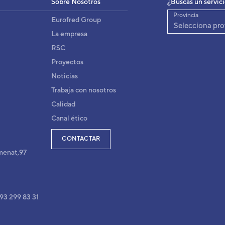
Sobre Nosotros
¿Buscas un servic
Provincia
Eurofred Group
-KG
Selecciona pro
KGTA
La empresa
RSC
Proyectos
-KG
Noticias
KGTA
Trabaja con nosotros
Calidad
Canal ético
-KG
GTA
CONTACTAR
menat,97
-KMTA
2KMTA
 93 299 83 31