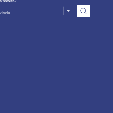
io técnico?
vincia
VER DETALLE
VER DETALLE
VER DETALLE
VER DETALLE