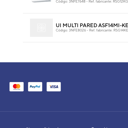
Código:
3NFE7648
-
Ref. fabricante:
RSG12K
UI MULTI PARED ASF14MI-K
Código:
3NFE8026
-
Ref. fabricante:
RSG14K
UNIDAD INTERIOR AIRE AC
Código:
3NGG7098
-
Ref. fabricante:
ASHG1
UI MULTI PARED ASF09MI-
Código:
3NFE8024
-
Ref. fabricante:
RSG09K
UNIDAD INTERIOR AIRE ACO
INVERTER
Código:
3NFE87101
-
Ref. fabricante:
RSG07K