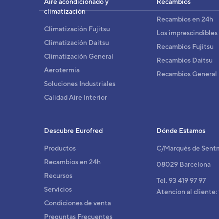
Aire acondicionado y
Recambios
climatización
Recambios en 24h
UNIDAD INTERIOR ASY20UI
Climatización Fujitsu
Código:
3NGF7636
-
Ref. fabricante:
ASYG07
Los imprescindibles
Climatización Daitsu
Recambios Fujitsu
Climatización General
Recambios Daitsu
Aerotermia
UNIDAD INTERIOR ASY35UI
Recambios General
Código:
3NGF7646
-
Ref. fabricante:
ASYG12
Soluciones Industriales
Calidad Aire Interior
UNIDAD INTERIOR ASY40UI
Código:
3NGF7651
-
Ref. fabricante:
ASYG14K
Descubre Eurofred
Dónde Estamos
Productos
C/Marqués de Sent
Recambios en 24h
08029 Barcelona
UNIDAD INTERIOR ASY35UI
Recursos
Código:
3NGF87021
-
Ref. fabricante:
ASYG1
Tel. 93 419 97 97
Servicios
Atencion al cliente:
Condiciones de venta
Preguntas Frecuentes