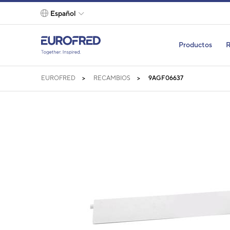
text.skipToContent
text.skipToNavigation
Español
Productos
R
EUROFRED
RECAMBIOS
9AGF06637