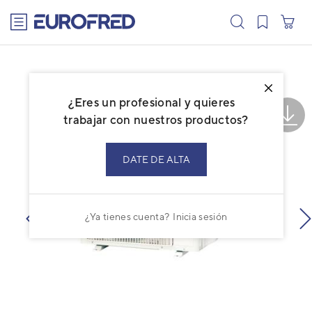
text.skipToContent
text.skipToNavigation
¿Eres un profesional y quieres
trabajar con nuestros productos?
DATE DE ALTA
¿Ya tienes cuenta?
Inicia sesión
prev