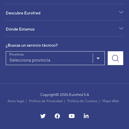
Distancia máxima permitida total / vertical
Ud. Ext. Dimensiones Alto / Ancho / Fondo
Descubre Eurofred
Ud. Ext. Peso neto
Modelo
Dónde Estamos
Potencia frigorífica nominal
¿Buscas un servicio técnico?
Provincia
Selecciona provincia
Copyright© 2026 Eurofred S.A
Aviso legal
Política de Privacidad
Política de Cookies
Mapa Web