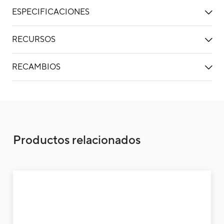
ESPECIFICACIONES
RECURSOS
RECAMBIOS
Unidad exterior aire acondicionado 1x1 Fuji
Productos relacionados
Uni
1x1
Inv