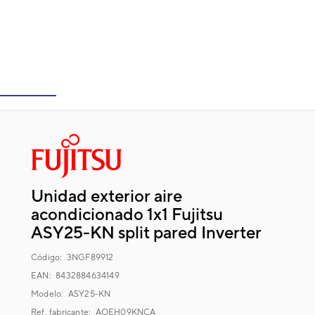
Unidad exterior aire
acondicionado 1x1 Fujitsu
ASY25-KN split pared Inverter
Código:
3NGF89912
EAN: 8432884634149
Modelo:
ASY25-KN
Ref. fabricante:
AOEH09KNCA