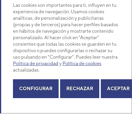
Sobre Nosotros
Potencia calorífica estancia 1
Las cookies son importantes para ti, influyen en tu
experiencia de navegación. Usamos cookies
Potencia calorífica unidad 2
analíticas, de personalización y publicitarias
Descubre Eurofred
Potencia calorífica estancia 2
(propias y de terceros) para hacer perfiles basados
Potencia calorífica unidad 3
en hábitos de navegación y mostrarte contenido
Dónde Estamos
Potencia calorífica estancia 3
personalizado. Al hacer click en "Aceptar"
Potencia frigorífica exterior - kW
consientes que todas las cookies se guarden en tu
Potencia frigorífica exterior
dispositivo o puedes configurarlas o rechazar su
¿Buscas un servicio técnico?
Potencia calorífica exterior - kW
uso pulsando en "Configurar". Puedes leer nuestra
Provincia
Potencia calorífica exterior
Política de privacidad
y
Política de cookies
Selecciona provincia
Cable de alimentación
actualizadas.
Cable de interconexión
Refrigerante
CONFIGURAR
RECHAZAR
ACEPTAR
Copyright© 2026 Eurofred S.A
Aviso legal
Política de Privacidad
Política de Cookies
Mapa Web