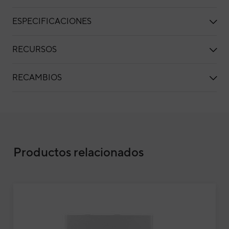
ESPECIFICACIONES
RECURSOS
RECAMBIOS
Aire acondicionado multisplit 2x1 Daitsu F
Productos relacionados
UE18
Air
Dai
912