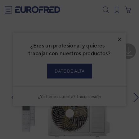
text.skipToContent
text.skipToNavigation
¿Eres un profesional y quieres
trabajar con nuestros productos?
DATE DE ALTA
¿Ya tienes cuenta?
Inicia sesión
prev