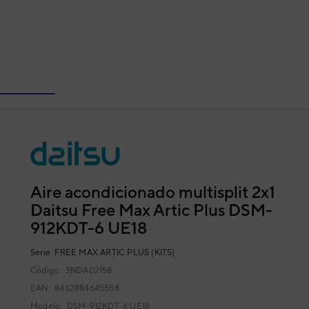
Aire acondicionado multisplit 2x1
Daitsu Free Max Artic Plus DSM-
912KDT-6 UE18
Serie
FREE MAX ARTIC PLUS (KITS)
Código:
3NDA02158
EAN: 8432884645558
Modelo:
DSM-912KDT-6 UE18