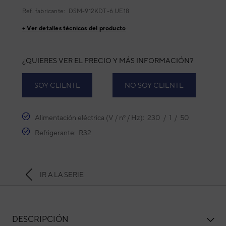
Ref. fabricante:
DSM-912KDT-6 UE18
+ Ver detalles técnicos del producto
¿QUIERES VER EL PRECIO Y MÁS INFORMACIÓN?
SOY CLIENTE
NO SOY CLIENTE
Alimentación eléctrica (V / nº / Hz): 230 / 1 / 50
Refrigerante: R32
IR A LA SERIE
DESCRIPCIÓN