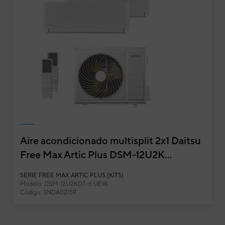
Free
Cód
Mod
EAN
Ref. 
Aire acondicionado multisplit 2x1 Daitsu
Free Max Artic Plus DSM-12U2K...
SERIE FREE MAX ARTIC PLUS (KITS)
Modelo: DSM-12U2KDT-6 UE18
Código: 3NDA02159