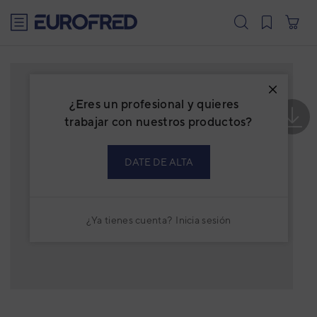
text.skipToContent
text.skipToNavigation
¿Eres un profesional y quieres
trabajar con nuestros productos?
DATE DE ALTA
¿Ya tienes cuenta?
Inicia sesión