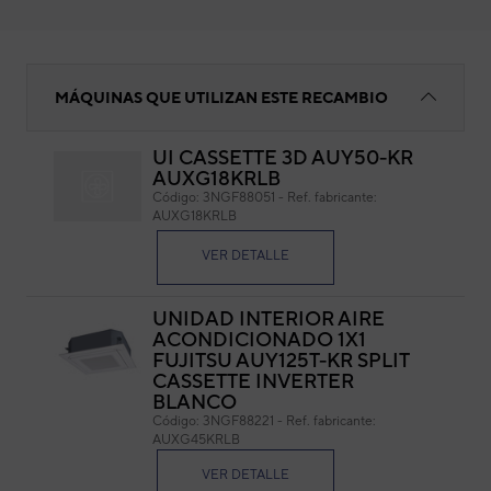
FIJACIÓN PANEL
MÁQUINAS QUE UTILIZAN ESTE RECAMBIO
UI CASSETTE 3D AUY50-KR
AUXG18KRLB
FI
Código:
3NGF88051
-
Ref. fabricante:
AUXG18KRLB
Cód
Ref. 
VER DETALLE
UNIDAD INTERIOR AIRE
ACONDICIONADO 1X1
FUJITSU AUY125T-KR SPLIT
CASSETTE INVERTER
BLANCO
Código:
3NGF88221
-
Ref. fabricante:
AUXG45KRLB
VER DETALLE