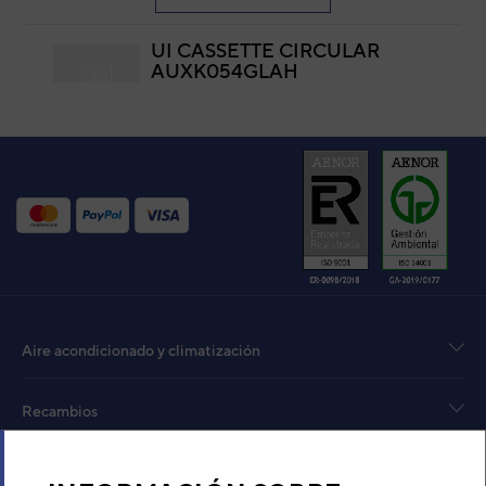
UI CASSETTE CIRCULAR
AUXK054GLAH
Código:
3IVN4039
-
Ref. fabricante:
AUXK054GLAH
VER DETALLE
UI CASSETTE COMPACT
AUXM030GLAH
Código:
3IVN4032
-
Ref. fabricante:
AUXM030GLAH
VER DETALLE
Aire acondicionado y climatización
UNIDAD INTERIOR AIRE
ACONDICIONADO 1X1 FUJI
Recambios
ELECTRIC AUF36K-KR SPLIT
CASSETTE INVERTER
Código:
3NFE88066
-
Ref. fabricante:
Sobre Nosotros
RCG36KRLB