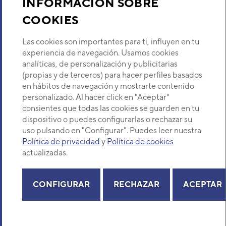
INFORMACIÓN SOBRE
VER DETALLE
COOKIES
Descubre Eurofred
UNIDAD INTERIOR AIRE
Las cookies son importantes para ti, influyen en tu
ACONDICIONADO 1X1 FUJI
Dónde Estamos
experiencia de navegación. Usamos cookies
ELECTRIC AUF36T-KR 3D
analíticas, de personalización y publicitarias
SPLIT CASSETTE INVERTER
(propias y de terceros) para hacer perfiles basados
BLANCO
¿Buscas un servicio técnico?
en hábitos de navegación y mostrarte contenido
Código:
3NFE88216
-
Ref. fabricante:
Provincia
RCG36KRLB
personalizado. Al hacer click en "Aceptar"
Selecciona provincia
consientes que todas las cookies se guarden en tu
VER DETALLE
dispositivo o puedes configurarlas o rechazar su
uso pulsando en "Configurar". Puedes leer nuestra
Política de privacidad
UI CASSETTE 3D AUG54-KR
y
Política de cookies
AUXG54KRLB
actualizadas.
Código:
3NGG88076
-
Ref. fabricante:
Copyright© 2026 Eurofred S.A
AUXG54KRLB
Aviso legal
Política de Privacidad
Política de Cookies
Mapa Web
CONFIGURAR
RECHAZAR
ACEPTAR
VER DETALLE
UI CASSETTE COMPACT