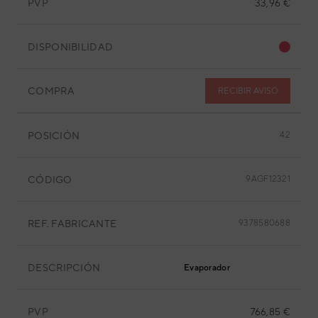
PVP
33,96 €
DISPONIBILIDAD
COMPRA
RECIBIR AVISO
POSICIÓN
42
CÓDIGO
9AGF12321
REF. FABRICANTE
9378580688
DESCRIPCIÓN
Evaporador
PVP
766,85 €