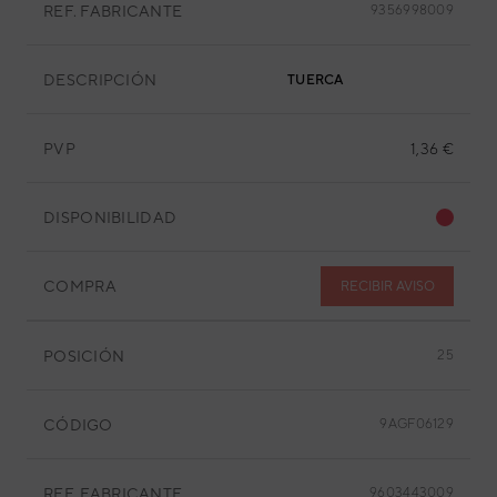
REF. FABRICANTE
9356998009
DESCRIPCIÓN
TUERCA
PVP
1,36 €
DISPONIBILIDAD
COMPRA
RECIBIR AVISO
POSICIÓN
25
CÓDIGO
9AGF06129
REF. FABRICANTE
9603443009