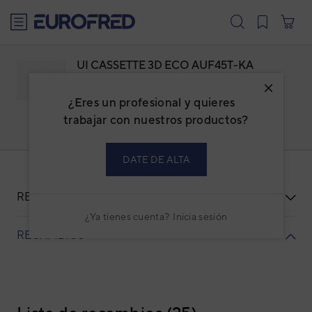
text.skipToContent
text.skipToNavigation
UI CASSETTE 3D ECO AUF45T-KA
RCG45KRLB
¿Eres un profesional y quieres
Familia: ACFESCBI
Marca:
FUJI ELECTRIC
trabajar con nuestros productos?
Código: 3NFE88206
Ref. fabricante: RCG45KRLB
DATE DE ALTA
RECURSOS
¿Ya tienes cuenta?
Inicia sesión
RECAMBIOS