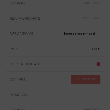
CÓDIGO
9AGF12495
REF. FABRICANTE
9381350001
DESCRIPCIÓN
Sororte placa principal
PVP
10,61 €
DISPONIBILIDAD
COMPRA
RECIBIR AVISO
POSICIÓN
11
CÓDIGO
9AGF12492