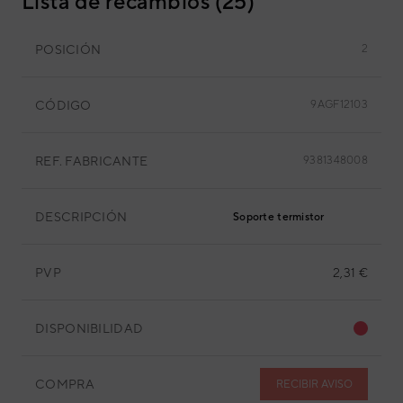
Lista de recambios (25)
POSICIÓN
2
CÓDIGO
9AGF12103
REF. FABRICANTE
9381348008
DESCRIPCIÓN
Soporte termistor
PVP
2,31 €
DISPONIBILIDAD
COMPRA
RECIBIR AVISO