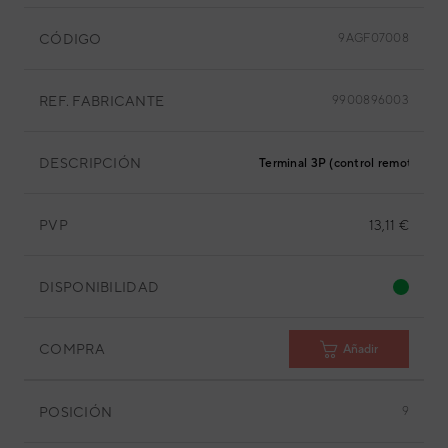
CÓDIGO
9AGF07008
REF. FABRICANTE
9900896003
DESCRIPCIÓN
Terminal 3P (control remoto con 
PVP
13,11 €
DISPONIBILIDAD
COMPRA
Añadir
POSICIÓN
9