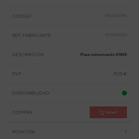
CÓDIGO
9AGF06096
REF. FABRICANTE
9710019005
DESCRIPCIÓN
Placa comunicación K14VS-140
PVP
71,10 €
DISPONIBILIDAD
COMPRA
Añadir
POSICIÓN
8