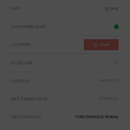
PVP
15,09 €
DISPONIBILIDAD
COMPRA
Añadir
POSICIÓN
37
CÓDIGO
9AGF04732
REF. FABRICANTE
9379665001
DESCRIPCIÓN
TUBO DESAGUE RCA54LCLU