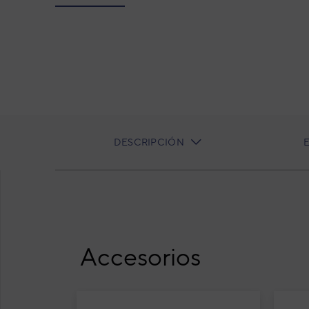
DESCRIPCIÓN
CURRENT
TAB:
Aire acondicionado 1x1 Daitsu Atlas split 
Accesorios
Air
spl