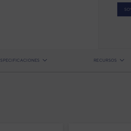
SO
ESPECIFICACIONES
RECURSOS
conductos Inverter ACD 60TKDB
e acondicionado 1x1 Daitsu Atlas
it conductos Inverter ACD