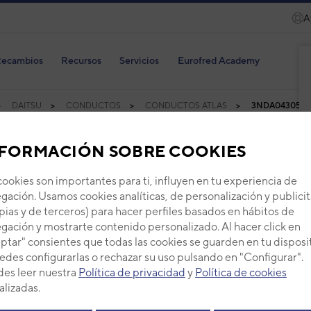
A
ecambios
Recursos
Servicios
Eurofred Academy
DAITSU
CONDUCTOS
CONDUCTOS ATLAS
3NDA04305
ares
FORMACIÓN SOBRE COOKIES
cookies son importantes para ti, influyen en tu experiencia de
gación. Usamos cookies analíticas, de personalización y publicit
Product
pias y de terceros) para hacer perfiles basados en hábitos de
gación y mostrarte contenido personalizado. Al hacer click en
ptar" consientes que todas las cookies se guarden en tu disposi
edes configurarlas o rechazar su uso pulsando en "Configurar".
es leer nuestra
Política de privacidad
y
Política de cookies
alizadas.
Aire
cond