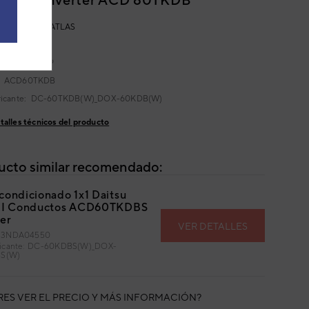
NDUCTOS ATLAS
:
3NDA04305
432884579419
:
ACD60TKDB
ricante:
DC-60TKDB(W)_DOX-60KDB(W)
talles técnicos del producto
ucto similar recomendado:
acondicionado 1x1 Daitsu
 II Conductos ACD60TKDBS
ter
VER DETALLES
: 3NDA04550
bricante: DC-60KDBS(W)_DOX-
S(W)
RES VER EL PRECIO Y MÁS INFORMACIÓN?