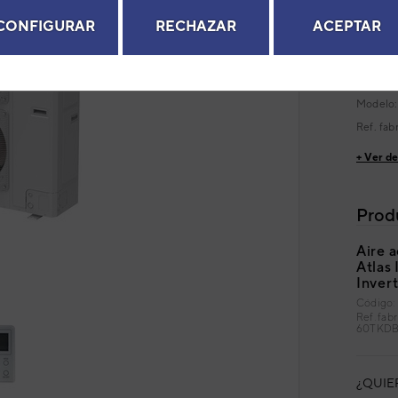
CONFIGURAR
RECHAZAR
ACEPTAR
Serie
CO
Código
next
EAN: 8
Modelo
Ref. fab
+ Ver de
Prod
Aire 
Atlas
Inver
Código
Ref. fa
60TKDB
¿QUIE