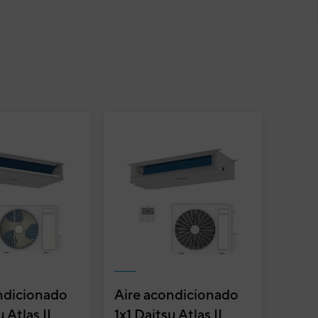
ndicionado
Aire acondicionado
u Atlas II
1x1 Daitsu Atlas II