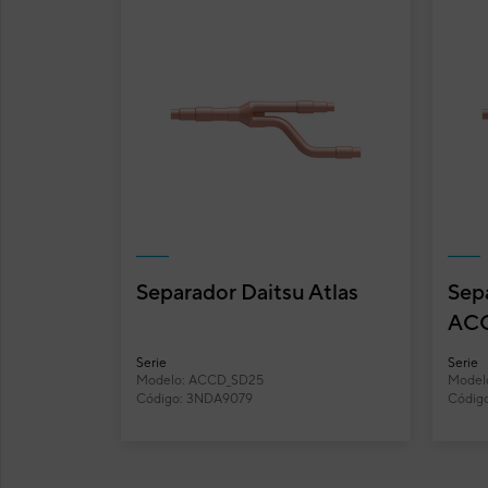
60
Cond
Cód
Mod
EAN
Ref. 
(W)
Unidades monofásicas y trifásicas para adaptarse al
Siste
máximo a los requerimientos de instalación.
Presió
Alta eficiencia energética gracias a la categoría A++.
Módulo
Separador Daitsu Atlas
Sepa
Función de deshumidificación a partir de 12ºC.
AC
Funcionalidades y características
Serie
Serie
Modelo: ACCD_SD25
Model
Código: 3NDA9079
Códig