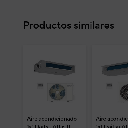
Productos similares
Aire acondicionado
Aire acondi
1x1 Daitsu Atlas II
1x1 Daitsu Atl