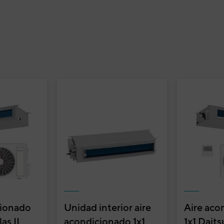
cionado
Unidad interior aire
Aire aco
as II
acondicionado 1x1
1x1 Daits