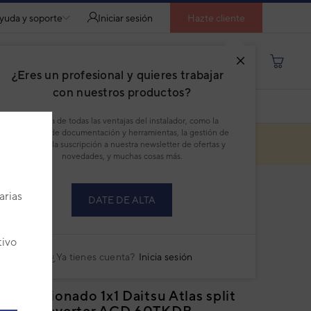
yuda y soporte
Iniciar sesión
Hazte cliente
Buscar por producto, modelo...
¿Eres un profesional y quieres trabajar
con nuestros productos?
DESCARGAR PDF
Disfruta de todas las ventajas del instalador, como la
descarga de documentación y herramientas, la gestión de
pedidos, la suscripción a nuestra newsletter de ofertas y
novedades, y muchas cosas más.
arias
DATE DE ALTA
o descatalogado
tivo
¿Ya tienes cuenta?
Inicia sesión
 acondicionado 1x1 Daitsu Atlas split
uctos Inverter ACD 60TKDB