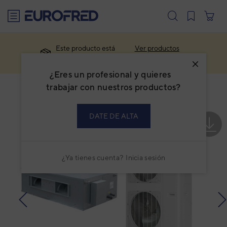
text.skipToContent
text.skipToNavigation
Este producto está
Ver productos
descatalogado.
similares
¿Eres un profesional y quieres
trabajar con nuestros productos?
DATE DE ALTA
¿Ya tienes cuenta?
Inicia sesión
prev