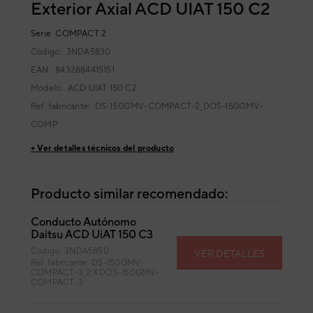
Exterior Axial ACD UIAT 150 C2
Serie
COMPACT 2
Código:
3NDA5830
EAN: 8432884415151
Modelo:
ACD UIAT 150 C2
Ref. fabricante:
DS-150GMV-COMPACT-2_DOS-150GMV-
COMP
+ Ver detalles técnicos del producto
Producto similar recomendado:
Conducto Autónomo
Daitsu ACD UiAT 150 C3
Código: 3NDA5850
VER DETALLES
Ref. fabricante: DS-150GMV-
COMPACT-3_2 X DOS-150GMV-
COMPACT-3