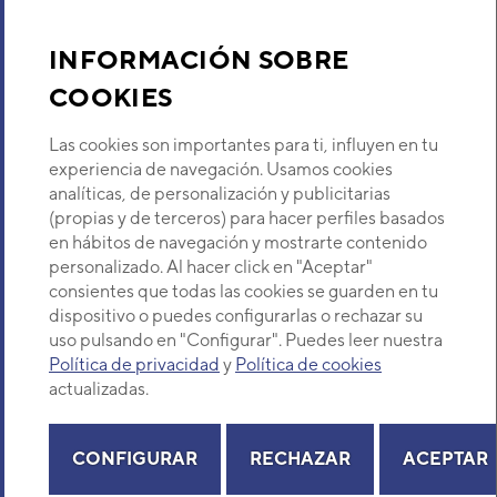
Aire acondicionado y climatización
INFORMACIÓN SOBRE
Recambios
COOKIES
Sobre Nosotros
Las cookies son importantes para ti, influyen en tu
experiencia de navegación. Usamos cookies
analíticas, de personalización y publicitarias
Descubre Eurofred
(propias y de terceros) para hacer perfiles basados
en hábitos de navegación y mostrarte contenido
Dónde Estamos
personalizado. Al hacer click en "Aceptar"
consientes que todas las cookies se guarden en tu
dispositivo o puedes configurarlas o rechazar su
¿Buscas un servicio técnico?
uso pulsando en "Configurar". Puedes leer nuestra
Provincia
Política de privacidad
y
Política de cookies
Conducto de Gran Capacidad Autónomo Daits
Selecciona provincia
actualizadas.
ACD UIAT 150 C2
Autónomos Gran Capacidad
CONFIGURAR
RECHAZAR
ACEPTAR
Potencia frigorífica