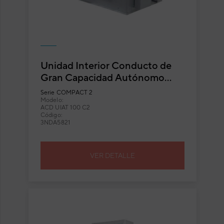
Unidad Interior Conducto de
Gran Capacidad Autónomo
Daitsu con Ventilador Exterior
Serie
COMPACT 2
Axial ACD UIAT 100 C2
Modelo:
ACD UIAT 100 C2
Código:
3NDA5821
VER DETALLE