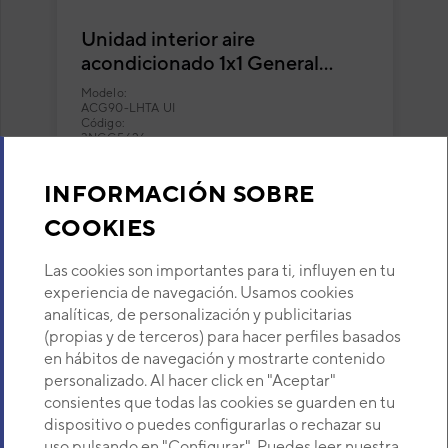
Unidad interior aire
acondicionado 1x1 General
ACG90-LHTA split conducto
Modelo:
ACG90-LHTA UI
Código:
3NGG5626
INFORMACIÓN SOBRE
VER DETALLE
COOKIES
Las cookies son importantes para ti, influyen en tu
experiencia de navegación. Usamos cookies
analíticas, de personalización y publicitarias
(current)
1
2
(propias y de terceros) para hacer perfiles basados
en hábitos de navegación y mostrarte contenido
personalizado. Al hacer click en "Aceptar"
Los más populares en esta categoría
consientes que todas las cookies se guarden en tu
dispositivo o puedes configurarlas o rechazar su
uso pulsando en "Configurar". Puedes leer nuestra