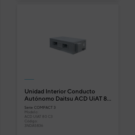
Unidad Interior Conducto
Autónomo Daitsu ACD UiAT 80
C3
Serie
COMPACT 3
Modelo:
ACD UIAT 80 C3
Código:
3NDA5836