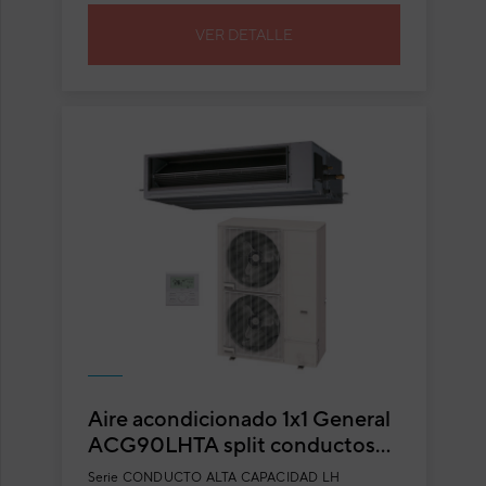
VER DETALLE
Aire acondicionado 1x1 General
ACG90LHTA split conductos
Inverter alta capacidad
Serie
CONDUCTO ALTA CAPACIDAD LH