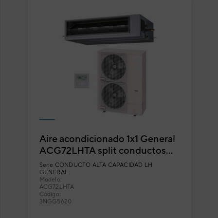
Aire acondicionado 1x1 General
ACG72LHTA split conductos
Inverter alta capacidad
Serie
CONDUCTO ALTA CAPACIDAD LH
GENERAL
Modelo:
ACG72LHTA
Código:
3NGG5620