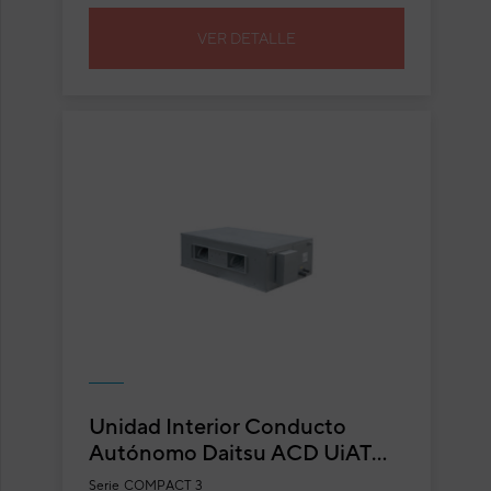
VER DETALLE
Unidad Interior Conducto
Autónomo Daitsu ACD UiAT
100 C3
Serie
COMPACT 3