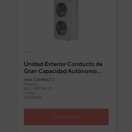
Unidad Exterior Conducto de
Gran Capacidad Autónomo
Daitsu con Ventilador Exterior
Serie
COMPACT 2
Axial ACD UIAT 150 C2
Modelo:
ACD UIAT 150 C2
Código:
3NDA5832
VER DETALLE