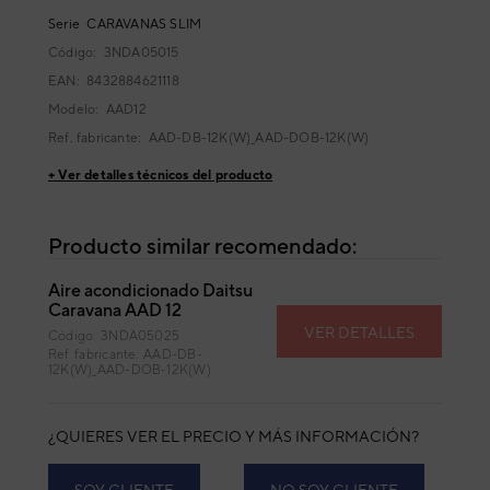
Serie
CARAVANAS SLIM
Código:
3NDA05015
EAN: 8432884621118
Modelo:
AAD12
Ref. fabricante:
AAD-DB-12K(W)_AAD-DOB-12K(W)
+ Ver detalles técnicos del producto
Producto similar recomendado:
Aire acondicionado Daitsu
Caravana AAD 12
VER DETALLES
Código: 3NDA05025
Ref. fabricante: AAD-DB-
12K(W)_AAD-DOB-12K(W)
¿QUIERES VER EL PRECIO Y MÁS INFORMACIÓN?