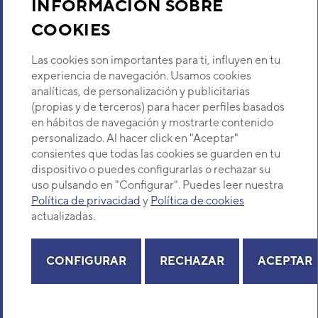
INFORMACIÓN SOBRE
Recambios
COOKIES
Sobre Nosotros
Las cookies son importantes para ti, influyen en tu
experiencia de navegación. Usamos cookies
analíticas, de personalización y publicitarias
Descubre Eurofred
(propias y de terceros) para hacer perfiles basados
en hábitos de navegación y mostrarte contenido
Dónde Estamos
personalizado. Al hacer click en "Aceptar"
consientes que todas las cookies se guarden en tu
dispositivo o puedes configurarlas o rechazar su
¿Buscas un servicio técnico?
uso pulsando en "Configurar". Puedes leer nuestra
Provincia
Política de privacidad
y
Política de cookies
Aire acondicionado Daitsu Caravana AAD 12
Selecciona provincia
actualizadas.
Caravana
CONFIGURAR
RECHAZAR
ACEPTAR
Potencia frigorífica
Potencia calorífica
Copyright© 2026 Eurofred S.A
EER / COP
Aviso legal
Política de Privacidad
Política de Cookies
Mapa Web
Consumo eléctrico frío / calor