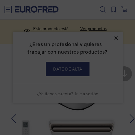
text.skipToContent
text.skipToNavigation
Este producto está
Ver productos
descatalogado.
similares
¿Eres un profesional y quieres
trabajar con nuestros productos?
DATE DE ALTA
¿Ya tienes cuenta?
Inicia sesión
prev