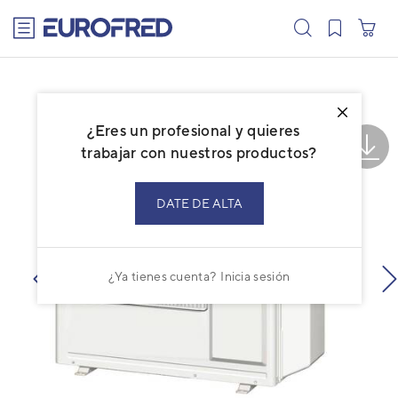
text.skipToContent
text.skipToNavigation
¿Eres un profesional y quieres
trabajar con nuestros productos?
DATE DE ALTA
¿Ya tienes cuenta?
Inicia sesión
prev