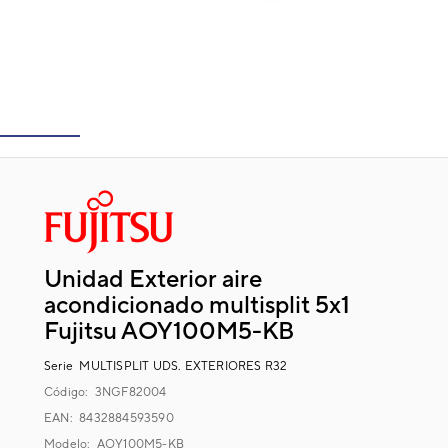
Unidad Exterior aire
acondicionado multisplit 5x1
Fujitsu AOY100M5-KB
Serie
MULTISPLIT UDS. EXTERIORES R32
Código:
3NGF82004
EAN: 8432884593590
Modelo:
AOY100M5-KB