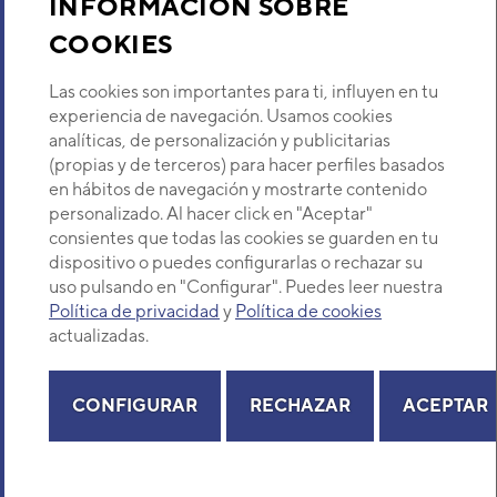
INFORMACIÓN SOBRE
COOKIES
Descubre Eurofred
Las cookies son importantes para ti, influyen en tu
Dónde Estamos
experiencia de navegación. Usamos cookies
analíticas, de personalización y publicitarias
(propias y de terceros) para hacer perfiles basados
¿Buscas un servicio técnico?
en hábitos de navegación y mostrarte contenido
Provincia
personalizado. Al hacer click en "Aceptar"
Selecciona provincia
consientes que todas las cookies se guarden en tu
dispositivo o puedes configurarlas o rechazar su
uso pulsando en "Configurar". Puedes leer nuestra
Política de privacidad
y
Política de cookies
actualizadas.
Copyright© 2026 Eurofred S.A
Aviso legal
Política de Privacidad
Política de Cookies
Mapa Web
CONFIGURAR
RECHAZAR
ACEPTAR