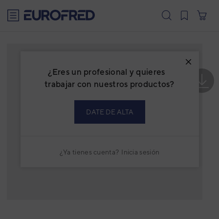
text.skipToContent
text.skipToNavigation
¿Eres un profesional y quieres
trabajar con nuestros productos?
DATE DE ALTA
¿Ya tienes cuenta?
Inicia sesión