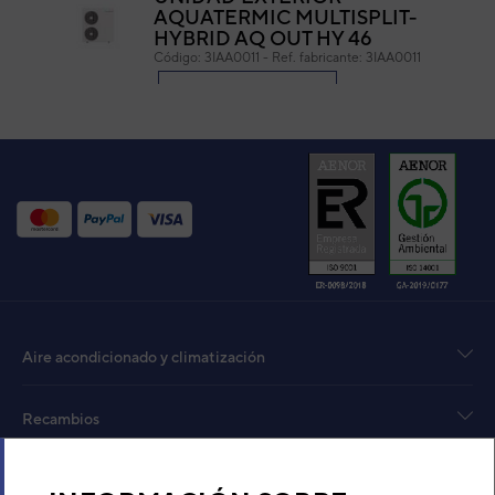
AQUATERMIC MULTISPLIT-
HYBRID AQ OUT HY 46
Código:
3IAA0011
-
Ref. fabricante:
3IAA0011
VER DETALLE
UNIDAD EXTERIOR
MULTISPLIT-HYBRID
AQUATERMIC AQ OUT HY 26
Código:
3IAA0006
-
Ref. fabricante:
3IAA0006
VER DETALLE
Aire acondicionado y climatización
Recambios
Sobre Nosotros