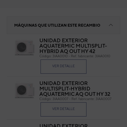
PLACA ELECTRÓNICA
MÁQUINAS QUE UTILIZAN ESTE RECAMBIO
UNIDAD EXTERIOR
AQUATERMIC MULTISPLIT-
PL
HYBRID AQ OUT HY 42
Código:
3IAA0010
-
Ref. fabricante:
3IAA0010
Cód
Ref. 
VER DETALLE
UNIDAD EXTERIOR
MULTISPLIT-HYBRID
AQUATERMIC AQ OUT HY 32
Código:
3IAA0007
-
Ref. fabricante:
3IAA0007
VER DETALLE
UNIDAD EXTERIOR