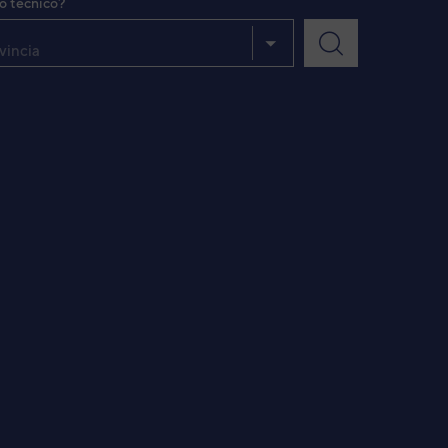
io técnico?
vincia