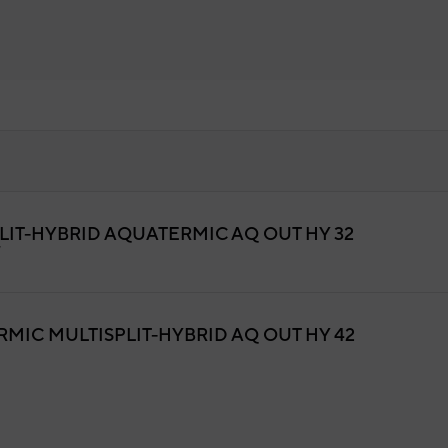
LIT-HYBRID AQUATERMIC AQ OUT HY 32
T SONDAS
7
9AAC0085
igo:
S6706000288
fabricante:
MIC MULTISPLIT-HYBRID AQ OUT HY 42