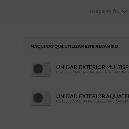
DESCRIPCIÓN
CURRENT
TAB:
KIT SONDAS
MÁQUINAS QUE UTILIZAN ESTE RECAMBIO
UNIDAD EXTERIOR MULTISP
KI
Código:
3IAA0007
-
Ref. fabricante:
3IAA000
Cód
Ref. 
UNIDAD EXTERIOR AQUATER
Código:
3IAA0010
-
Ref. fabricante:
3IAA0010