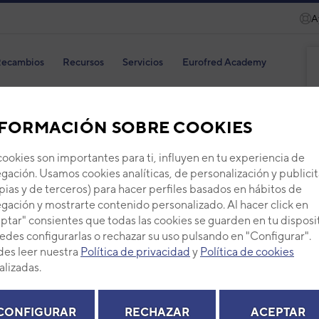
A
ecambios
Recursos
Servicios
Eurofred Academy
FORMACIÓN SOBRE COOKIES
cookies son importantes para ti, influyen en tu experiencia de
KIT
gación. Usamos cookies analíticas, de personalización y publicit
pias y de terceros) para hacer perfiles basados en hábitos de
Código
gación y mostrarte contenido personalizado. Al hacer click en
Ref. fab
ptar" consientes que todas las cookies se guarden en tu disposi
edes configurarlas o rechazar su uso pulsando en "Configurar".
+ Ver de
es leer nuestra
Política de privacidad
y
Política de cookies
alizadas.
PVP -
CONFIGURAR
RECHAZAR
ACEPTAR