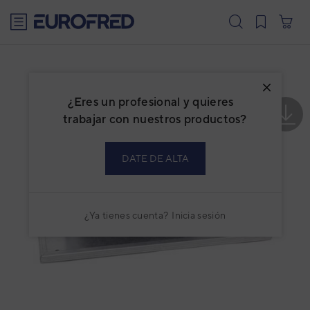
text.skipToContent
text.skipToNavigation
¿Eres un profesional y quieres
trabajar con nuestros productos?
DATE DE ALTA
¿Ya tienes cuenta?
Inicia sesión