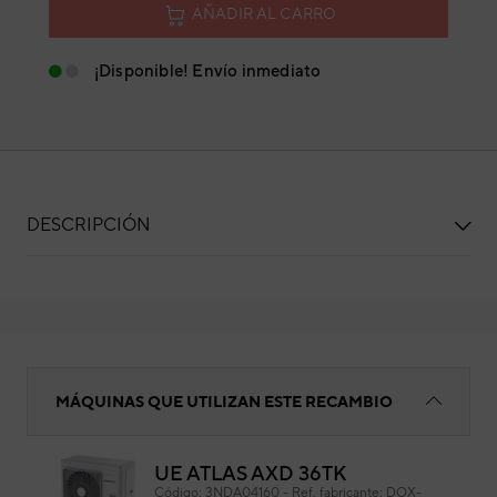
AÑADIR AL CARRO
¡Disponible! Envío inmediato
DESCRIPCIÓN
Válvula expansión
MÁQUINAS QUE UTILIZAN ESTE RECAMBIO
UE ATLAS AXD 36TK
Vál
Código:
3NDA04160
-
Ref. fabricante:
DOX-