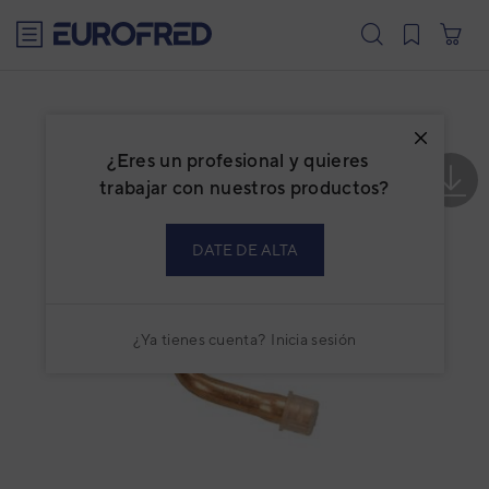
text.skipToContent
text.skipToNavigation
¿Eres un profesional y quieres
trabajar con nuestros productos?
DATE DE ALTA
¿Ya tienes cuenta?
Inicia sesión