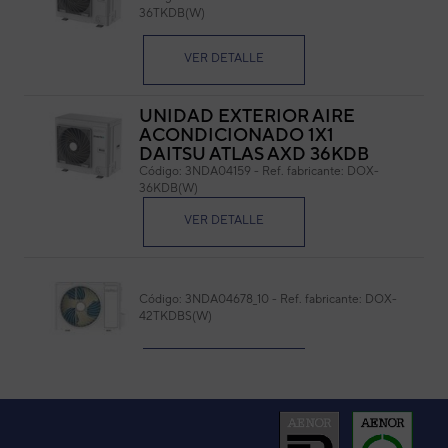
36TKDB(W)
Cód
Ref. 
VER DETALLE
UNIDAD EXTERIOR AIRE
ACONDICIONADO 1X1
DAITSU ATLAS AXD 36KDB
Código:
3NDA04159
-
Ref. fabricante:
DOX-
36KDB(W)
VER DETALLE
Código:
3NDA04678_10
-
Ref. fabricante:
DOX-
42TKDBS(W)
VER DETALLE