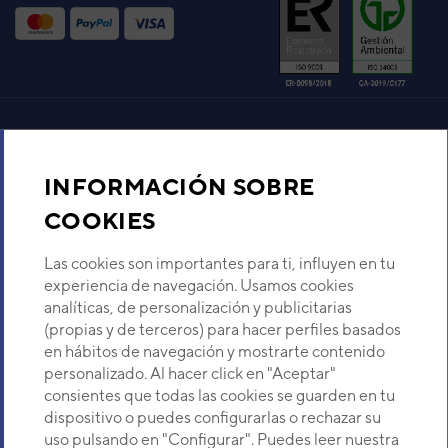
Código:
3NDA04677_10
-
Ref. fabricante:
DOX-
36TKDBS(W)
VER DETALLE
Aire acondicionado y climatización
INFORMACIÓN SOBRE
Recambios
COOKIES
Sobre Nosotros
Las cookies son importantes para ti, influyen en tu
experiencia de navegación. Usamos cookies
analíticas, de personalización y publicitarias
Descubre Eurofred
(propias y de terceros) para hacer perfiles basados
en hábitos de navegación y mostrarte contenido
Dónde Estamos
personalizado. Al hacer click en "Aceptar"
consientes que todas las cookies se guarden en tu
dispositivo o puedes configurarlas o rechazar su
¿Buscas un servicio técnico?
uso pulsando en "Configurar". Puedes leer nuestra