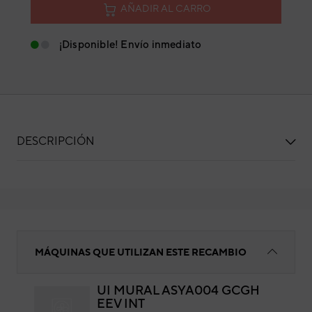
AÑADIR AL CARRO
¡Disponible! Envío inmediato
DESCRIPCIÓN
Válvula expansión
MÁQUINAS QUE UTILIZAN ESTE RECAMBIO
UI MURAL ASYA004 GCGH
EEV INT
Vál