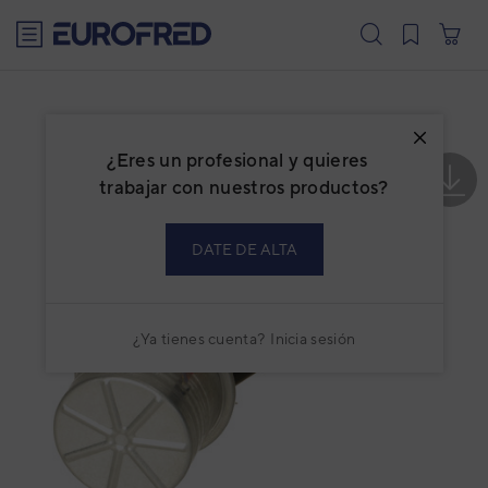
text.skipToContent
text.skipToNavigation
¿Eres un profesional y quieres
trabajar con nuestros productos?
DATE DE ALTA
¿Ya tienes cuenta?
Inicia sesión