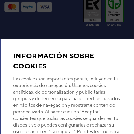
ASHA009GCGH CON EEV
Código:
3IVG2047
-
Ref. fabricante:
ASHA009GCGH
VER DETALLE
UNIDAD INTERIOR VRF
Aire acondicionado y climatización
PARED FUJITSU AIRSTAGE
EEV ASYA009GCGH
INFORMACIÓN SOBRE
Código:
3IVF2047
-
Ref. fabricante:
Recambios
ASYA009GCGH
COOKIES
VER DETALLE
Sobre Nosotros
Las cookies son importantes para ti, influyen en tu
experiencia de navegación. Usamos cookies
UI MURAL ASHA004 GCGH
analíticas, de personalización y publicitarias
EEV INT
Descubre Eurofred
(propias y de terceros) para hacer perfiles basados
Código:
3IVG2045
-
Ref. fabricante:
en hábitos de navegación y mostrarte contenido
ASHA004GCGH
Dónde Estamos
personalizado. Al hacer click en "Aceptar"
VER DETALLE
consientes que todas las cookies se guarden en tu
dispositivo o puedes configurarlas o rechazar su
¿Buscas un servicio técnico?
uso pulsando en "Configurar". Puedes leer nuestra