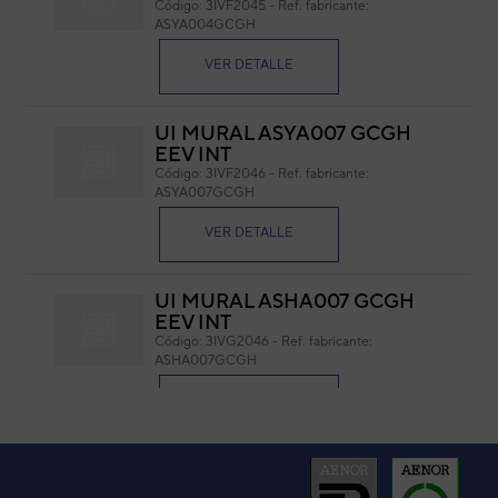
Código:
3IVF2045
-
Ref. fabricante:
ASYA004GCGH
Cód
Ref. 
VER DETALLE
UI MURAL ASYA007 GCGH
EEV INT
Código:
3IVF2046
-
Ref. fabricante:
ASYA007GCGH
VER DETALLE
UI MURAL ASHA007 GCGH
EEV INT
Código:
3IVG2046
-
Ref. fabricante:
ASHA007GCGH
VER DETALLE
UNIDAD INTERIOR VRF
PARED GENERAL