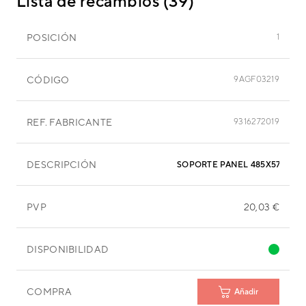
Lista de recambios (39)
POSICIÓN
1
CÓDIGO
9AGF03219
REF. FABRICANTE
9316272019
DESCRIPCIÓN
SOPORTE PANEL 485X57 MM
PVP
20,03 €
DISPONIBILIDAD
COMPRA
Añadir