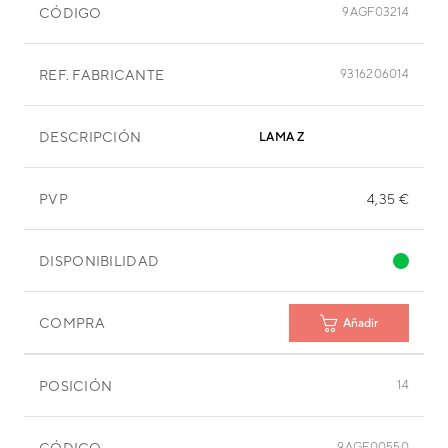
CÓDIGO
9AGF03214
REF. FABRICANTE
9316206014
DESCRIPCIÓN
LAMA Z
PVP
4,35 €
DISPONIBILIDAD
COMPRA
Añadir
POSICIÓN
14
CÓDIGO
9AGF00550