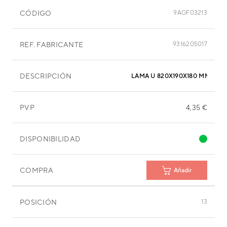
CÓDIGO
9AGF03213
REF. FABRICANTE
9316205017
DESCRIPCIÓN
LAMA U 820X190X180 MM
PVP
4,35 €
DISPONIBILIDAD
COMPRA
Añadir
POSICIÓN
13