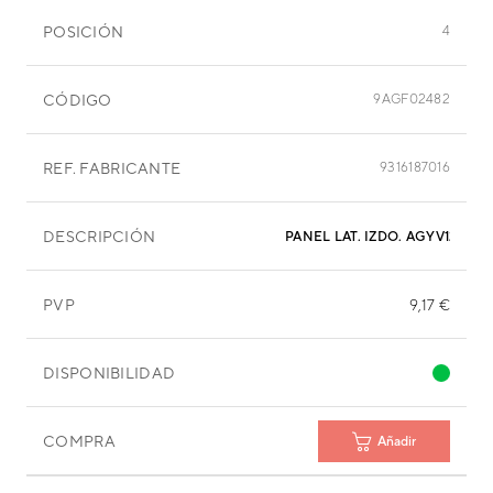
POSICIÓN
4
CÓDIGO
9AGF02482
REF. FABRICANTE
9316187016
DESCRIPCIÓN
PANEL LAT. IZDO. AGYV12LAC
PVP
9,17 €
DISPONIBILIDAD
COMPRA
Añadir