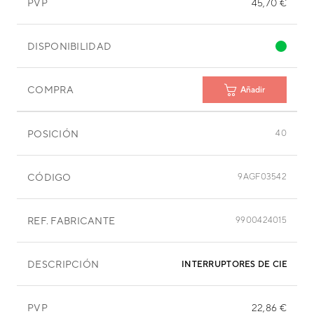
PVP
45,70 €
DISPONIBILIDAD
COMPRA
Añadir
POSICIÓN
40
CÓDIGO
9AGF03542
REF. FABRICANTE
9900424015
DESCRIPCIÓN
INTERRUPTORES DE CIERRE 
PVP
22,86 €