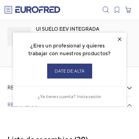
text.skipToContent
text.skipToNavigation
UI SUELO EEV INTEGRADA
AGYA014GCAH
¿Eres un profesional y quieres
Familia: ACFUVFSS
Marca:
FUJITSU
trabajar con nuestros productos?
Código: 3IVF2027
Ref. fabricante: AGYA014GCAH
DATE DE ALTA
RECURSOS
¿Ya tienes cuenta?
Inicia sesión
RECAMBIOS