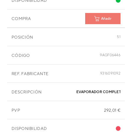
DISPONIBILIDAD
COMPRA
Añadir
POSICIÓN
51
CÓDIGO
9AGF06446
REF. FABRICANTE
9316091092
DESCRIPCIÓN
EVAPORADOR COMPLETO
PVP
292,01 €
DISPONIBILIDAD