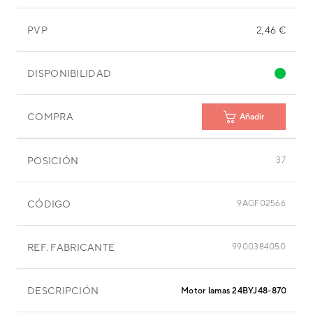
PVP
2,46 €
DISPONIBILIDAD
COMPRA
Añadir
POSICIÓN
37
CÓDIGO
9AGF02566
REF. FABRICANTE
9900384050
DESCRIPCIÓN
Motor lamas 24BYJ48-870