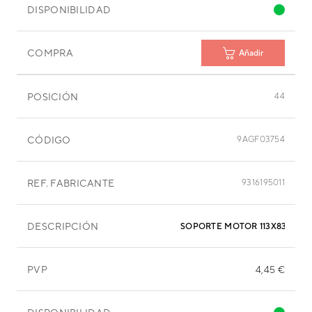
DISPONIBILIDAD
COMPRA
Añadir
POSICIÓN
44
CÓDIGO
9AGF03754
REF. FABRICANTE
9316195011
DESCRIPCIÓN
SOPORTE MOTOR 113X83X60 
PVP
4,45 €