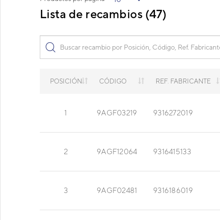
Lista de recambios (47)
POSICIÓN
CÓDIGO
REF. FABRICANTE
1
9AGF03219
9316272019
2
9AGF12064
9316415133
3
9AGF02481
9316186019