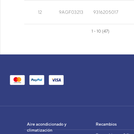
12
9AGF03213
9316205017
1 - 10 (47)
UI SUELO EEV INTEGRADA AGYA012GCE
UI
AG
Cód
Aire acondicionado y
Recambios
EAN
climatización