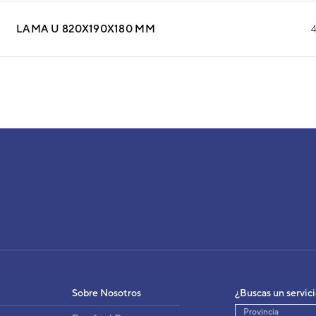
LAMA U 820X190X180 MM
H
 SUELO EEV INTEGRADA
YA012GCEH
3IVF20026
igo:
Sobre Nosotros
¿Buscas un servic
8432884575107
:
Provincia