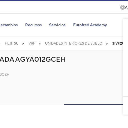
A
ecambios
Recursos
Servicios
Eurofred Academy
FUJITSU
VRF
UNIDADES INTERIORES DE SUELO
3IVF200
RADA AGYA012GCEH
12GCEH