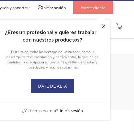
yuda y soporte
Iniciar sesión
Hazte cliente
Buscar por producto, modelo...
¿Eres un profesional y quieres trabajar
con nuestros productos?
26
DESCARGAR PDF
Disfruta de todas las ventajas del instalador, como la
descarga de documentación y herramientas, la gestión de
pedidos, la suscripción a nuestra newsletter de ofertas y
novedades, y muchas cosas más.
DATE DE ALTA
RECAMBIOS
CURRENT
TAB:
¿Ya tienes cuenta?
Inicia sesión