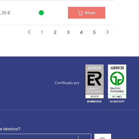
4,35 €
Añadir
1
2
3
4
5
Certificado por
io técnico?