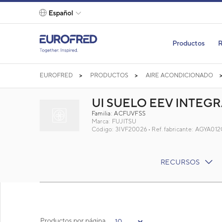
text.skipToContent
text.skipToNavigation
Español
Productos
R
EUROFRED
PRODUCTOS
AIRE ACONDICIONADO
UI SUELO EEV INTEG
Familia: ACFUVFSS
Marca:
FUJITSU
Código: 3IVF20026
Ref. fabricante: AGYA0
RECURSOS
Productos por página