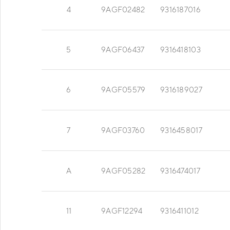
4
9AGF02482
9316187016
5
9AGF06437
9316418103
6
9AGF05579
9316189027
7
9AGF03760
9316458017
A
9AGF05282
9316474017
11
9AGF12294
9316411012