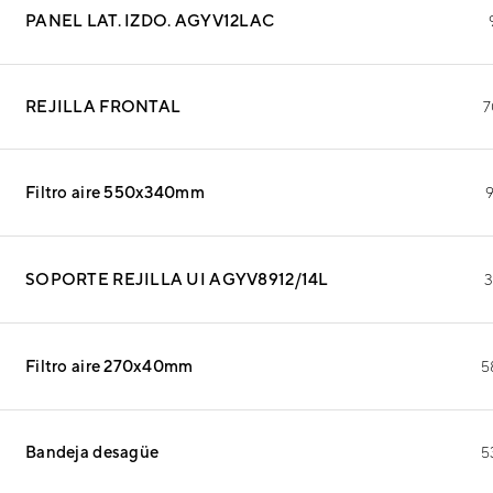
PANEL LAT. IZDO. AGYV12LAC
REJILLA FRONTAL
7
Filtro aire 550x340mm
9
SOPORTE REJILLA UI AGYV8912/14L
3
Filtro aire 270x40mm
5
Bandeja desagüe
5