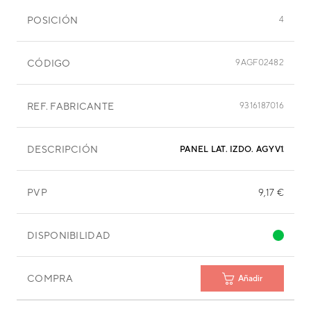
POSICIÓN
4
CÓDIGO
9AGF02482
REF. FABRICANTE
9316187016
DESCRIPCIÓN
PANEL LAT. IZDO. AGYV12LAC
PVP
9,17 €
DISPONIBILIDAD
COMPRA
Añadir