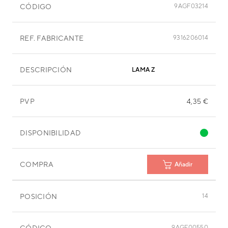
CÓDIGO
9AGF03214
REF. FABRICANTE
9316206014
DESCRIPCIÓN
LAMA Z
PVP
4,35 €
DISPONIBILIDAD
COMPRA
Añadir
POSICIÓN
14
CÓDIGO
9AGF00550