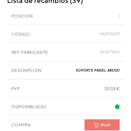
Lista de recambios (39)
POSICIÓN
1
CÓDIGO
9AGF03219
REF. FABRICANTE
9316272019
DESCRIPCIÓN
SOPORTE PANEL 485X57 MM
PVP
20,03 €
DISPONIBILIDAD
COMPRA
Añadir