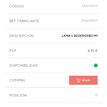
CÓDIGO
9AGF03213
REF. FABRICANTE
9316205017
DESCRIPCIÓN
LAMA U 820X190X180 MM
PVP
4,35 €
DISPONIBILIDAD
COMPRA
Añadir
POSICIÓN
13