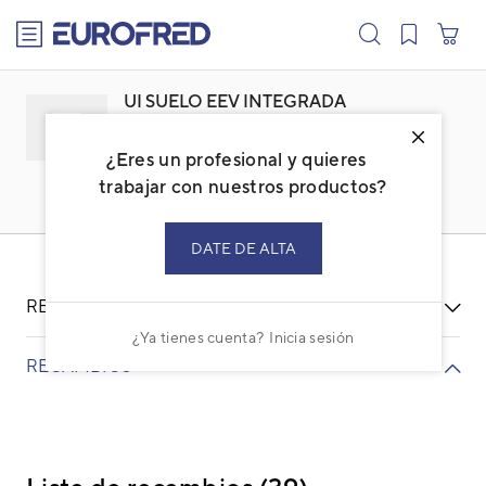
text.skipToContent
text.skipToNavigation
UI SUELO EEV INTEGRADA
AGYA009GCAH
¿Eres un profesional y quieres
Familia: ACFUVFSS
Marca:
FUJITSU
trabajar con nuestros productos?
Código: 3IVF2025
Ref. fabricante: AGYA009GCAH
DATE DE ALTA
RECURSOS
¿Ya tienes cuenta?
Inicia sesión
RECAMBIOS