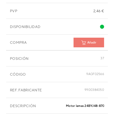
PVP
2,46 €
DISPONIBILIDAD
COMPRA
Añadir
POSICIÓN
37
CÓDIGO
9AGF02566
REF. FABRICANTE
9900384050
DESCRIPCIÓN
Motor lamas 24BYJ48-870