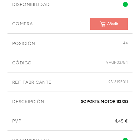
DISPONIBILIDAD
COMPRA
Añadir
POSICIÓN
44
CÓDIGO
9AGF03754
REF. FABRICANTE
9316195011
DESCRIPCIÓN
SOPORTE MOTOR 113X83X60 
PVP
4,45 €