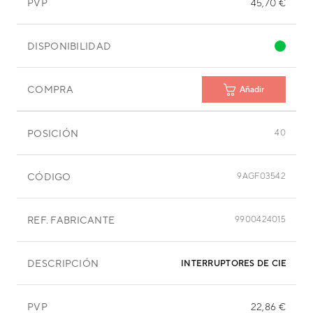
PVP
45,70 €
DISPONIBILIDAD
COMPRA
Añadir
POSICIÓN
40
CÓDIGO
9AGF03542
REF. FABRICANTE
9900424015
DESCRIPCIÓN
INTERRUPTORES DE CIERRE 
PVP
22,86 €