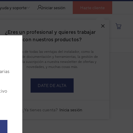
yuda y soporte
Iniciar sesión
Hazte cliente
Buscar por producto, modelo...
¿Eres un profesional y quieres trabajar
con nuestros productos?
DESCARGAR PDF
Disfruta de todas las ventajas del instalador, como la
descarga de documentación y herramientas, la gestión de
pedidos, la suscripción a nuestra newsletter de ofertas y
novedades, y muchas cosas más.
arias
DATE DE ALTA
tivo
RECAMBIOS
CURRENT
TAB:
¿Ya tienes cuenta?
Inicia sesión