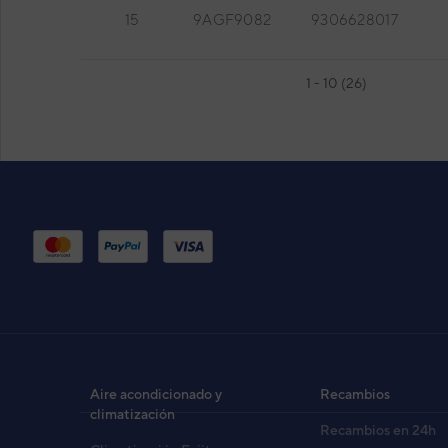
15
9AGF9082
9306628017
1 - 10 (26)
UI PARED EEV EXTERNA ASHE009GTAH
UI
AS
Cód
Aire acondicionado y
Recambios
EAN
climatización
Recambios en 24h
Ref. 