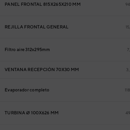
PANEL FRONTAL 815X265X210 MM
94
REJILLA FRONTAL GENERAL
15
Filtro aire 312x295mm
7
VENTANA RECEPCIÓN 70X30 MM
3
Evaporador completo
11
TURBINA Ø 100X626 MM
49