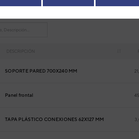
DESCRIPCIÓN
SOPORTE PARED 700X240 MM
21
Panel frontal
45
TAPA PLÁSTICO CONEXIONES 62X127 MM
3