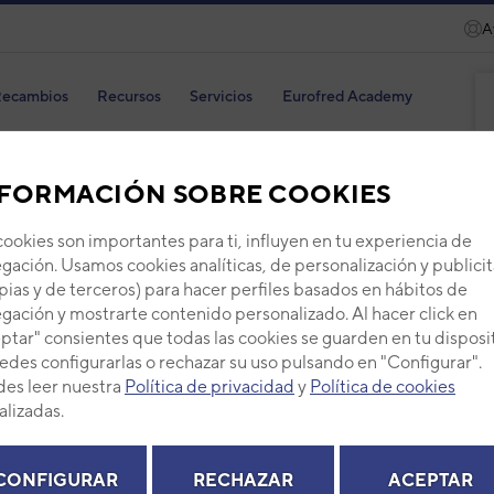
A
ecambios
Recursos
Servicios
Eurofred Academy
GENERAL
VRF
UNIDADES INTERIORES DE PARED
FORMACIÓN SOBRE COOKIES
RNA ASHE009GTAH
cookies son importantes para ti, influyen en tu experiencia de
gación. Usamos cookies analíticas, de personalización y publicit
pias y de terceros) para hacer perfiles basados en hábitos de
9GTAH
gación y mostrarte contenido personalizado. Al hacer click en
ptar" consientes que todas las cookies se guarden en tu disposi
edes configurarlas o rechazar su uso pulsando en "Configurar".
es leer nuestra
Política de privacidad
y
Política de cookies
alizadas.
CONFIGURAR
RECHAZAR
ACEPTAR