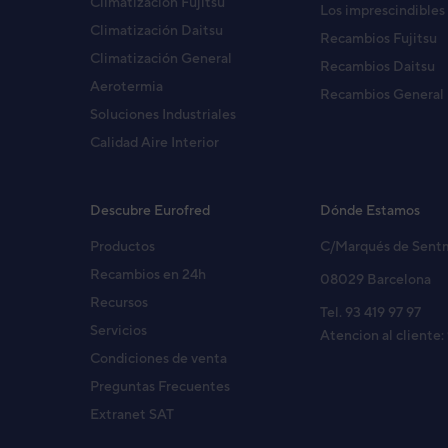
Climatización Fujitsu
Los imprescindibles
Climatización Daitsu
Recambios Fujitsu
Climatización General
Recambios Daitsu
Aerotermia
Recambios General
Soluciones Industriales
Calidad Aire Interior
Descubre Eurofred
Dónde Estamos
Productos
C/Marqués de Sent
Recambios en 24h
08029 Barcelona
Recursos
Tel. 93 419 97 97
Servicios
Atencion al cliente:
Condiciones de venta
Preguntas Frecuentes
Extranet SAT