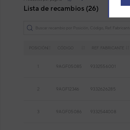
Lista de recambios (26)
POSICIÓN
CÓDIGO
REF. FABRICANTE
1
9AGF05085
9332556001
2
9AGF12346
9332626285
3
9AGF05086
9332544008