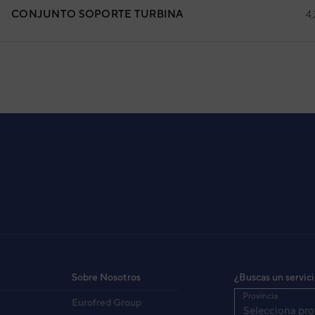
CONJUNTO SOPORTE TURBINA
4
 PARED EEV EXTERNA
HE009GTAH
3IVG2038
igo:
Sobre Nosotros
¿Buscas un servic
8432884498284
:
Provincia
Eurofred Group
ASHE009GTAH
fabricante:
Selecciona pro