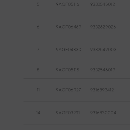
5
9AGF05116
9332545012
6
9AGF06469
9332629026
7
9AGF04830
9332549003
8
9AGF05115
9332546019
11
9AGF06927
9316893412
14
9AGF03291
9316830004