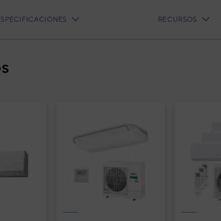
ESPECIFICACIONES
RECURSOS
os
ujitsu Airstage AUXB018HLAH
dad interior VRF Cassette
pacto Fujitsu Airstage
B018HLAH (con plafón)
tage J-VS Fujitsu (Cassette)
3IVF6094
igo:
AUXB018HLAH
elo:
8432884637829
:
AUXB018HLAH_UTG-UFYH-W
fabricante: