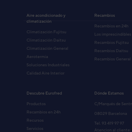
Potencia frigorífica
Potencia calorífica
Alimentación eléctrica
V
Aire acondicionado y
Recambios
Consumo eléctrico
climatización
Recambios en 24h
Caudal aire A / M / B
Climatización Fujitsu
Presión sonora A / M / B
Los imprescindibles
Conexiones frigoríficas - Líquido
Climatización Daitsu
Recambios Fujitsu
Conexiones frigoríficas - Gas
Climatización General
Recambios Daitsu
Tubo drenaje diámetro ext. / grosor
Aerotermia
Recambios General
Dimensiones Alto / Ancho / Fondo
Soluciones Industriales
Dimensiones Panel Alto / Ancho / Fondo
Peso neto
Calidad Aire Interior
Peso neto panel
Descubre Eurofred
Dónde Estamos
Productos
C/Marqués de Sent
Recambios en 24h
08029 Barcelona
Recursos
Tel. 93 419 97 97
Servicios
Atencion al cliente: