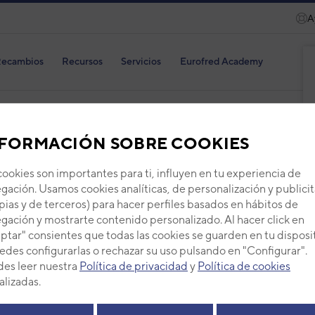
A
ecambios
Recursos
Servicios
Eurofred Academy
FUJITSU
VRF
UNIDADES INTERIORES DE CASSETTE
FORMACIÓN SOBRE COOKIES
cookies son importantes para ti, influyen en tu experiencia de
gación. Usamos cookies analíticas, de personalización y publicit
pias y de terceros) para hacer perfiles basados en hábitos de
gación y mostrarte contenido personalizado. Al hacer click en
Unid
ptar" consientes que todas las cookies se guarden en tu disposi
Fuji
edes configurarlas o rechazar su uso pulsando en "Configurar".
plaf
es leer nuestra
Política de privacidad
y
Política de cookies
alizadas.
Serie
AI
Código