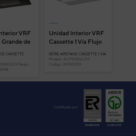
nterior VRF
Unidad Interior VRF
e Grande de
Cassette 1 Vía Flujo
cular Fujitsu
Unidireccional
AGE CASSETTE
SERIE AIRSTAGE CASSETTE 1 VIA
..
Fujitsu Airsta...
Modelo: AUYV012GLEH
K054GLEH Negro
Código: 3IVF45703
45048
Certificado por