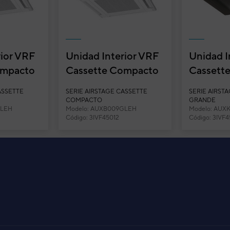
rior VRF
Unidad Interior VRF
Unidad I
ompacto
Cassette Compacto
Cassett
tage
Fujitsu Airstage
Flujo Cir
ASSETTE
SERIE AIRSTAGE CASSETTE
SERIE AIRST
LEH
AUXB009GLEH
Airstage.
COMPACTO
GRANDE
GLEH
Modelo: AUXB009GLEH
Modelo: AUX
Código: 3IVF45012
Código: 3IVF
ujitsu Airstage AUXB018HLAH