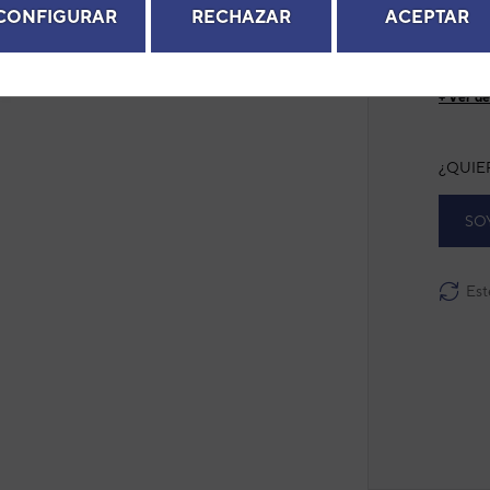
EAN: 8
next
CONFIGURAR
RECHAZAR
ACEPTAR
Modelo
Ref. fab
+ Ver de
¿QUIE
SO
Est