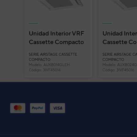
Unidad Interior VRF
Unidad Inte
Cassette Compacto
Cassette C
Fujitsu Airstage
Fujitsu Airs
SERIE AIRSTAGE CASSETTE
SERIE AIRSTAGE C
AUXB014GLEH
AUXB024G
COMPACTO
COMPACTO
Modelo: AUXB014GLEH
Modelo: AUXB024
Código: 3IVF45014
Código: 3IVF45016
Unidad interior VRF Cassette Compacto F
(con plafón)
Cassette