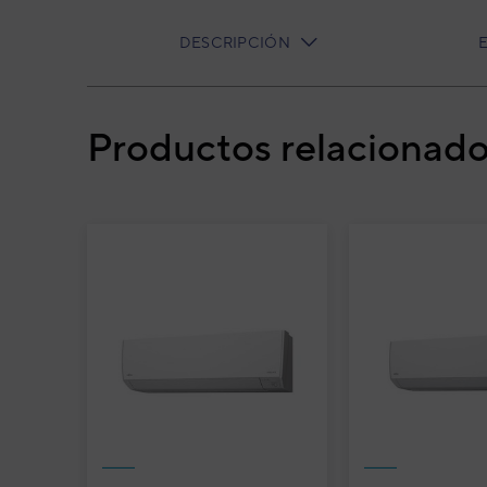
DESCRIPCIÓN
CURRENT
TAB:
Productos relacionad
Unidad interior VRF Cassette Compacto F
(con plafón)
Uni
Com
AUX
Airs
Cód
Mod
EAN
Ref. 