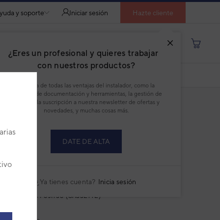
yuda y soporte
Iniciar sesión
Hazte cliente
Buscar por producto, modelo...
¿Eres un profesional y quieres trabajar
con nuestros productos?
COMPARAR
DESCARGAR PDF
Disfruta de todas las ventajas del instalador, como la
descarga de documentación y herramientas, la gestión de
pedidos, la suscripción a nuestra newsletter de ofertas y
novedades, y muchas cosas más.
arias
DATE DE ALTA
ad interior VRF Cassette Compacto
tivo
tsu Airstage AUXB018HLAH (con
ón)
¿Ya tienes cuenta?
Inicia sesión
RSTAGE J-VS FUJITSU (CASSETTE)
:
3IVF6094