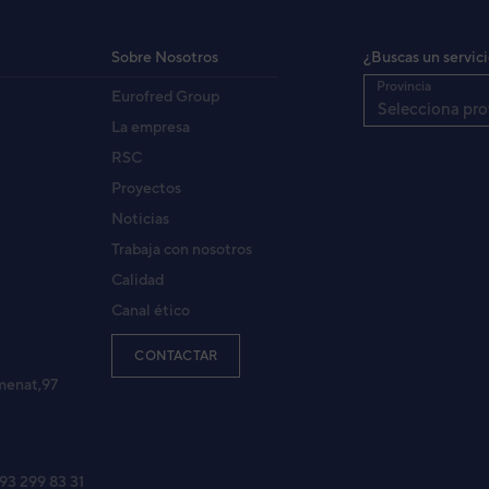
kW
5,6
kW
6,3
 / nº / Hz
230 / 1 / 50
Sobre Nosotros
¿Buscas un servic
kW
0,050
Provincia
Eurofred Group
m³/h
820 / 590 / 460
Selecciona pro
dB (A)
45 / 36 / 30
La empresa
Pul.
1/4
RSC
Pul.
1/2
Proyectos
mm
32 / 7
Noticias
mm
245 / 570 / 570
mm
49 / 620 / 620
Trabaja con nosotros
Kg
17
Calidad
Kg
2,3
Canal ético
CONTACTAR
menat,97
 93 299 83 31