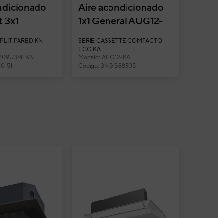
ndicionado
Aire acondicionado
t 3x1
1x1 General AUG12-
KA split cassette
PLIT PARED KN -
SERIE CASSETTE COMPACTO
9U3MI-KN
Inverter
ECO KA
1209U3MI KN
Modelo: AUG12-KA
18)...
0151
Código: 3NGG88505