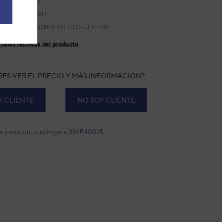
432884637829
:
AUXB018HLAH
ricante:
AUXB018HLAH_UTG-UFYH-W
talles técnicos del producto
RES VER EL PRECIO Y MÁS INFORMACIÓN?
Y CLIENTE
NO SOY CLIENTE
e producto sustituye a
3IVF45015