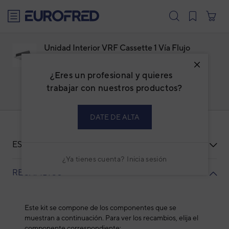
text.skipToContent
text.skipToNavigation
Unidad Interior VRF Cassette 1 Vía Flujo
Unidireccional General AUGV007GLEH
Familia: ACGEVFCS
¿Eres un profesional y quieres
Marca:
GENERAL
trabajar con nuestros productos?
Código: 3IVG45701
Ref. fabricante: AUXV007GLEH_UTG-UNGA-W
DATE DE ALTA
ESPECIFICACIONES
¿Ya tienes cuenta?
Inicia sesión
RECAMBIOS
Este kit se compone de los componentes que se
muestran a continuación. Para ver los recambios, elija el
componente correspondiente: