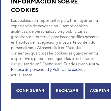
INFORMACIÓN SOBRE
EAN
Ref. 
COOKIES
Descubre Eurofred
W
Las cookies son importantes para ti, influyen en tu
Dónde Estamos
experiencia de navegación. Usamos cookies
La gama de cassettes de 1 via con flujo unidireccional
• La 
analíticas, de personalización y publicitarias
conectables al sistema de VRF Airstage combinan un
que qu
diseño de chasis compacto y que proporciona un
(propias y de terceros) para hacer perfiles basados
- Amp
¿Buscas un servicio técnico?
amplio rango de flujo de aire con la tecnologia de
en hábitos de navegación y mostrarte contenido
con l
Provincia
General que proporcina unas prestaciones excelentes
personalizado. Al hacer click en "Aceptar"
movim
Selecciona provincia
con un nivel sonoro reducido.
consientes que todas las cookies se guarden en tu
las es
Esta gama de cassettes de 1 via disponen de las
dispositivo o puedes configurarlas o rechazar su
- Fun
siguientes caracteristicas:
uso pulsando en "Configurar". Puedes leer nuestra
poco 
- Tamaño de chasis compacto: Su tamaño compacto
Política de privacidad
y
Política de cookies
convi
permite instalarlo con facilidad en una variedad de
hotel.
actualizadas.
ubicaciones y entornos comerciales.
- Dis
Copyright© 2026 Eurofred S.A
• El chasis tiene menos de 200 mm de alto en todos los
inter
Aviso legal
Política de Privacidad
Política de Cookies
Mapa Web
CONFIGURAR
RECHAZAR
ACEPTAR
modelos.
diseñ
en nu
• Todos los modelos de entre 4 y 12kBtu tienen menos
serie 
de 1000 mm de ancho.