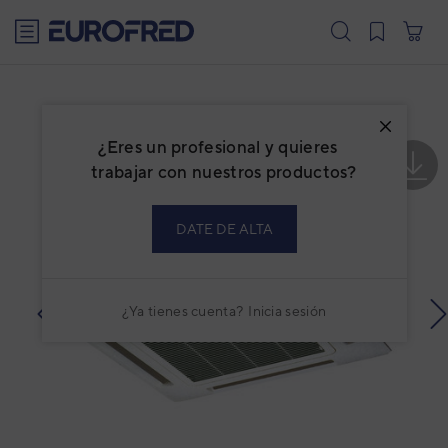
text.skipToContent
text.skipToNavigation
¿Eres un profesional y quieres
trabajar con nuestros productos?
DATE DE ALTA
¿Ya tienes cuenta?
Inicia sesión
prev