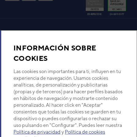
Aire acondicionado y climatización
INFORMACIÓN SOBRE
Recambios
COOKIES
Sobre Nosotros
Las cookies son importantes para ti, influyen en tu
experiencia de navegación. Usamos cookies
analíticas, de personalización y publicitarias
Descubre Eurofred
(propias y de terceros) para hacer perfiles basados
en hábitos de navegación y mostrarte contenido
Dónde Estamos
personalizado. Al hacer click en "Aceptar"
consientes que todas las cookies se guarden en tu
dispositivo o puedes configurarlas o rechazar su
¿Buscas un servicio técnico?
uso pulsando en "Configurar". Puedes leer nuestra
Provincia
Política de privacidad
y
Política de cookies
Unidad Interior Multi-Hybrid Daitsu Casset
Selecciona provincia