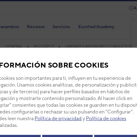
A
ecambios
Recursos
Servicios
Eurofred Academy
GENERAL
MULTISPLIT
UNIDADES INTERIORES CONDUCTOS
FORMACIÓN SOBRE COOKIES
ares
cookies son importantes para ti, influyen en tu experiencia de
gación. Usamos cookies analíticas, de personalización y publicit
pias y de terceros) para hacer perfiles basados en hábitos de
Product
gación y mostrarte contenido personalizado. Al hacer click en
ptar" consientes que todas las cookies se guarden en tu disposi
edes configurarlas o rechazar su uso pulsando en "Configurar".
es leer nuestra
Política de privacidad
y
Política de cookies
alizadas.
Unid
mult