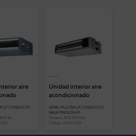
terior aire
Unidad interior aire
ionado
acondicionado
multisplit
multisplit conducto
SPLIT CONDUCTO
SERIE MULTISPLIT CONDUCTO
os
mini General AC...
BAJA PRESIÓN KS
18MI-KL
Modelo: ACG12MI-KS
..
7122
Código: 3NGG7128