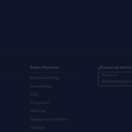
it conducto mini General
kW
4
kW
5
 / nº / Hz
- / - / -
Sobre Nosotros
¿Buscas un servic
m³/h
-
Provincia
Eurofred Group
dB (A)
35 / 30 / 27
Selecciona pro
dB (A)
23
La empresa
Pul.
1/4 / 1/2”
RSC
Tipo
R410A
Proyectos
mm
198 / 700 / 450
Noticias
Kg
15,5
Trabaja con nosotros
Calidad