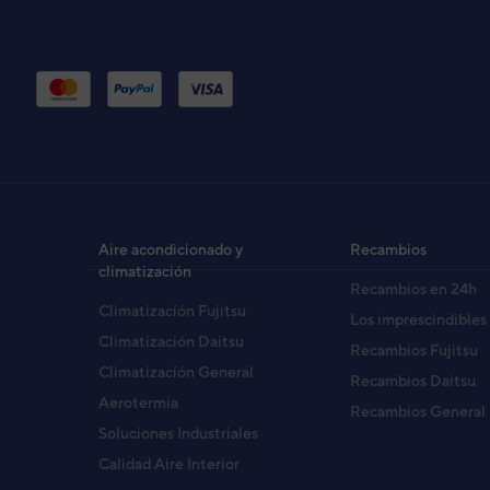
Unidad interior aire acondicionado multispl
ACG14UI-MIN
Unidades interiores conductos
Potencia frigorífica
Potencia calorífica
Alimentación eléctrica
V
Aire acondicionado y
Recambios
Caudal de aire SB
climatización
Recambios en 24h
Presión sonora A / M / B
Climatización Fujitsu
Presión sonora SB
Los imprescindibles
Diámetro tubería - Líquido / Gas
Climatización Daitsu
Recambios Fujitsu
Refrigerante
Climatización General
Recambios Daitsu
Dimensiones Alto / Ancho / Fondo
Aerotermia
Recambios General
Peso neto
Soluciones Industriales
Calidad Aire Interior