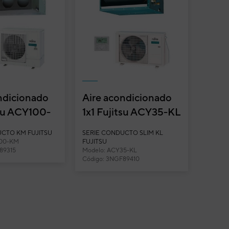
ndicionado
Aire acondicionado
tsu ACY100-
1x1 Fujitsu ACY35-KL
 conducto
split conducto
UCTO KM FUJITSU
SERIE CONDUCTO SLIM KL
Inverter
100-KM
FUJITSU
89315
Modelo: ACY35-KL
Código: 3NGF89410