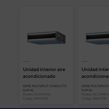
Unidad interior aire
Unidad interi
acondicionado
acondicion
multisplit conducto
multisplit c
SERIE MULTISPLIT CONDUCTO
SERIE MULTISPLI
General ACG7MI-...
General ACG
SLIM KL
SLIM KL
Modelo: ACG7MI-KL
Modelo: ACG14MI-
Código: 3NGG7116
Código: 3NGG7119