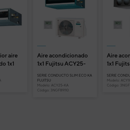
tisplit conducto mini General
G14UI-MIN
isplit Miniconducto
3NGG3153
igo:
ACG14UI-MIN
elo:
8432884198429
:
ARHG14LSLAP
fabricante:
or aire
Aire acondicionado
Aire aco
des interiores con tan solo 1 unidad exterior, al
do 1x1
1x1 Fujitsu ACY25-
1x1 Fuji
 tiempo que mantiene la estética de la vivienda.
Y50K-KA
KA split conducto
KM split
SERIE CONDUCTO SLIM ECO KA
SERIE COND
...
Inverter
A
FUJITSU
Modelo: ACY
Modelo: ACY25-KA
Código: 3NGF
Código: 3NGF89110