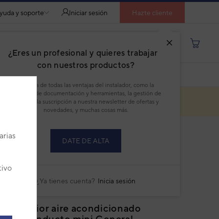
yuda y soporte
Iniciar sesión
Hazte cliente
Buscar por producto, modelo...
¿Eres un profesional y quieres trabajar
con nuestros productos?
DESCARGAR PDF
Disfruta de todas las ventajas del instalador, como la
descarga de documentación y herramientas, la gestión de
pedidos, la suscripción a nuestra newsletter de ofertas y
novedades, y muchas cosas más.
arias
DATE DE ALTA
o descatalogado
tivo
¿Ya tienes cuenta?
Inicia sesión
ad interior aire acondicionado
isplit conducto mini General