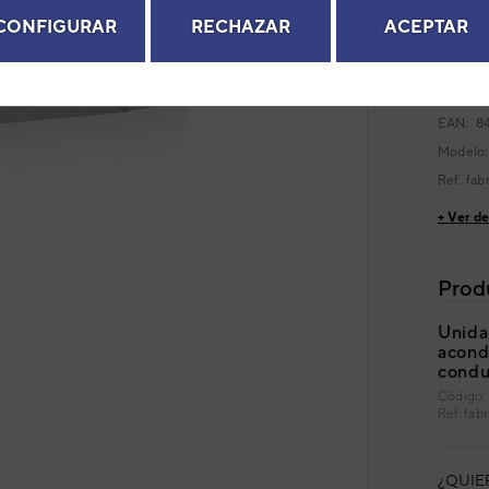
ACG
CONFIGURAR
RECHAZAR
ACEPTAR
Serie
MU
next
Código
EAN: 8
Modelo
Ref. fab
+ Ver de
Prod
Unidad
acond
condu
Código:
Ref. fa
¿QUIE