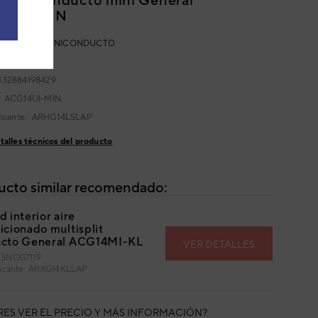
14UI-MIN
LTISPLIT MINICONDUCTO
:
3NGG3153
432884198429
:
ACG14UI-MIN
ricante:
ARHG14LSLAP
talles técnicos del producto
ucto similar recomendado:
 interior aire
icionado multisplit
cto General ACG14MI-KL
VER DETALLES
 3NGG7119
bricante: ARXG14KLLAP
RES VER EL PRECIO Y MÁS INFORMACIÓN?