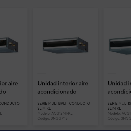
or aire
Unidad interior aire
Unidad in
ado
acondicionado
acondic
onducto
multisplit conducto
General 
T CONDUCTO
SERIE MULTISPLIT CONDUCTO
SERIE MULTI
14MI...
General ACG12MI...
conduct
SLIM KL
SLIM KL
KL
Modelo: ACG12MI-KL
Modelo: ACG
ACG18M.
Código: 3NGG7118
Código: 3NGG