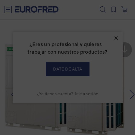
text.skipToContent
text.skipToNavigation
¿Eres un profesional y quieres
trabajar con nuestros productos?
DATE DE ALTA
¿Ya tienes cuenta?
Inicia sesión
prev