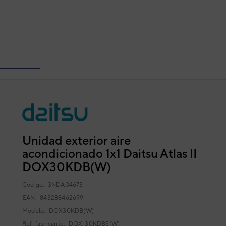
Unidad exterior aire
acondicionado 1x1 Daitsu Atlas II
DOX30KDB(W)
Código:
3NDA04673
EAN: 8432884626991
Modelo:
DOX30KDB(W)
Ref. fabricante:
DOX-30KDBS(W)