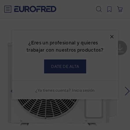
text.skipToContent
text.skipToNavigation
¿Eres un profesional y quieres
trabajar con nuestros productos?
DATE DE ALTA
¿Ya tienes cuenta?
Inicia sesión
prev