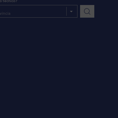
io técnico?
vincia