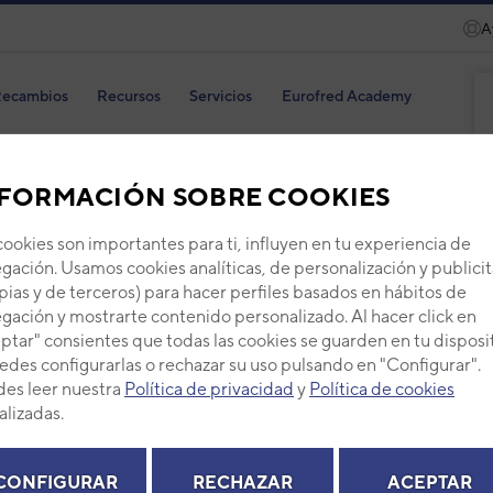
A
ecambios
Recursos
Servicios
Eurofred Academy
FORMACIÓN SOBRE COOKIES
cookies son importantes para ti, influyen en tu experiencia de
Turb
gación. Usamos cookies analíticas, de personalización y publicit
pias y de terceros) para hacer perfiles basados en hábitos de
Código
gación y mostrarte contenido personalizado. Al hacer click en
Ref. fab
ptar" consientes que todas las cookies se guarden en tu disposi
edes configurarlas o rechazar su uso pulsando en "Configurar".
+ Ver de
es leer nuestra
Política de privacidad
y
Política de cookies
alizadas.
PVP -
CONFIGURAR
RECHAZAR
ACEPTAR