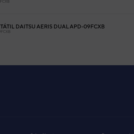
2FCXB
ÁTIL DAITSU AERIS DUAL APD-09FCXB
9FCXB