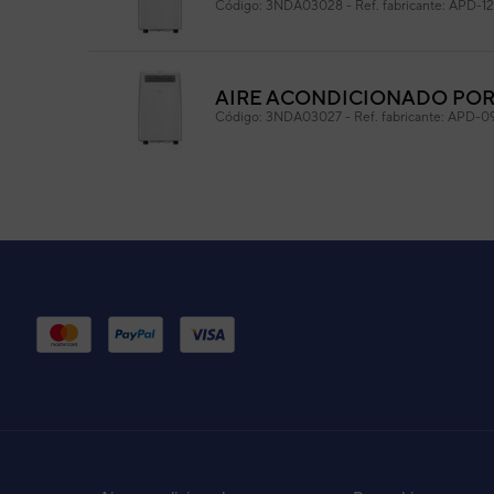
Código:
3NDA03028
-
Ref. fabricante:
APD-1
AIRE ACONDICIONADO PORT
Código:
3NDA03027
-
Ref. fabricante:
APD-0