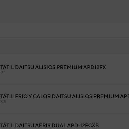
ÁTIL DAITSU ALISIOS PREMIUM APD12FX
bina
FX
9ATC0610
igo:
810702783
fabricante:
ÁTIL FRIO Y CALOR DAITSU ALISIOS PREMIUM AP
FCX
ÁTIL DAITSU AERIS DUAL APD-12FCXB