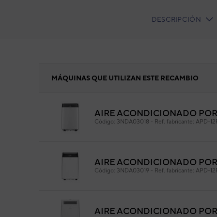
DESCRIPCIÓN
CURRENT
TAB:
Turbina
MÁQUINAS QUE UTILIZAN ESTE RECAMBIO
AIRE ACONDICIONADO PORT
Tur
Código:
3NDA03018
-
Ref. fabricante:
APD-12
Cód
Ref. 
AIRE ACONDICIONADO PORT
Código:
3NDA03019
-
Ref. fabricante:
APD-12
AIRE ACONDICIONADO PORT