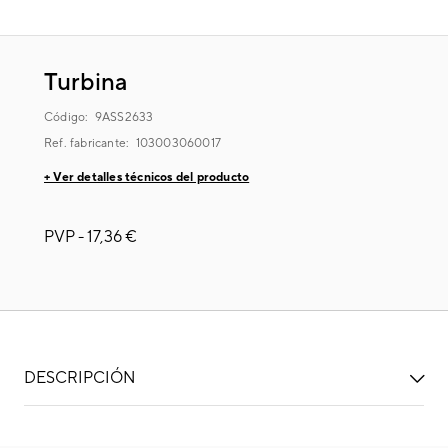
Turbina
Código:
9ASS2633
Ref. fabricante:
103003060017
+ Ver detalles técnicos del producto
PVP -
17,36 €
DESCRIPCIÓN