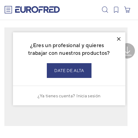
text.skipToContent
text.skipToNavigation
¿Eres un profesional y quieres
trabajar con nuestros productos?
DATE DE ALTA
¿Ya tienes cuenta?
Inicia sesión