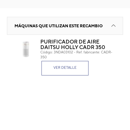
Turbina
MÁQUINAS QUE UTILIZAN ESTE RECAMBIO
PURIFICADOR DE AIRE
DAITSU HOLLY CADR 350
Tur
Código:
3NDA03102
-
Ref. fabricante:
CADR-
350
Cód
Ref. 
VER DETALLE