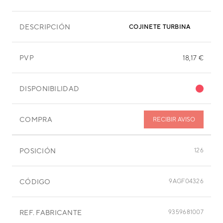
DESCRIPCIÓN
COJINETE TURBINA
PVP
18,17 €
DISPONIBILIDAD
COMPRA
RECIBIR AVISO
POSICIÓN
126
CÓDIGO
9AGF04326
REF. FABRICANTE
9359681007