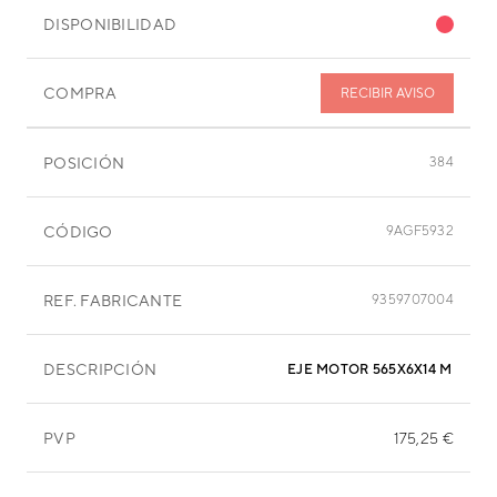
DISPONIBILIDAD
COMPRA
RECIBIR AVISO
POSICIÓN
384
CÓDIGO
9AGF5932
REF. FABRICANTE
9359707004
DESCRIPCIÓN
EJE MOTOR 565X6X14 MM
PVP
175,25 €