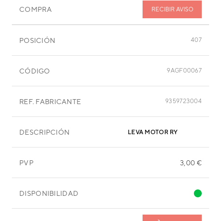
COMPRA
RECIBIR AVISO
POSICIÓN
407
CÓDIGO
9AGF00067
REF. FABRICANTE
9359723004
DESCRIPCIÓN
LEVA MOTOR RY
PVP
3,00 €
DISPONIBILIDAD