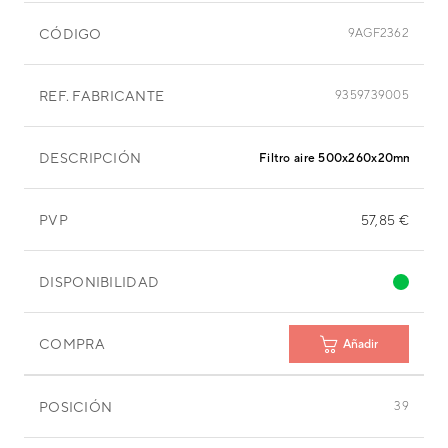
CÓDIGO
9AGF2362
REF. FABRICANTE
9359739005
DESCRIPCIÓN
Filtro aire 500x260x20mm
PVP
57,85 €
DISPONIBILIDAD
COMPRA
Añadir
POSICIÓN
39