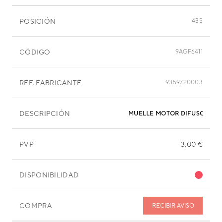
POSICIÓN
435
CÓDIGO
9AGF6411
REF. FABRICANTE
9359720003
DESCRIPCIÓN
MUELLE MOTOR
PVP
3,00 €
DISPONIBILIDAD
COMPRA
RECIBIR AVISO