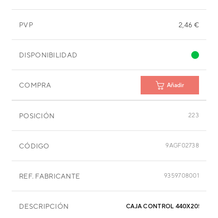
PVP
2,46 €
DISPONIBILIDAD
COMPRA
Añadir
POSICIÓN
223
CÓDIGO
9AGF02738
REF. FABRICANTE
9359708001
DESCRIPCIÓN
CAJA CONTROL 440X205X50