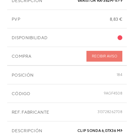
DESCRIPCIÓN
VARISTOR RA-362M-V7-F
PVP
8,83 €
DISPONIBILIDAD
COMPRA
RECIBIR AVISO
POSICIÓN
184
CÓDIGO
9AGF4508
REF. FABRICANTE
313728262708
DESCRIPCIÓN
CLIP SONDA 6,07X36 MM ACE