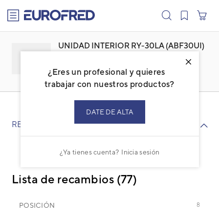
text.skipToContent
text.skipToNavigation
UNIDAD INTERIOR RY-30LA (ABF30UI)
Familia: ACFESTBI
Marca:
FUJI ELECTRIC
¿Eres un profesional y quieres
Código: 3NFE8341
Ref. fabricante: RY30LA
trabajar con nuestros productos?
DATE DE ALTA
RECAMBIOS
¿Ya tienes cuenta?
Inicia sesión
Lista de recambios (77)
POSICIÓN
8