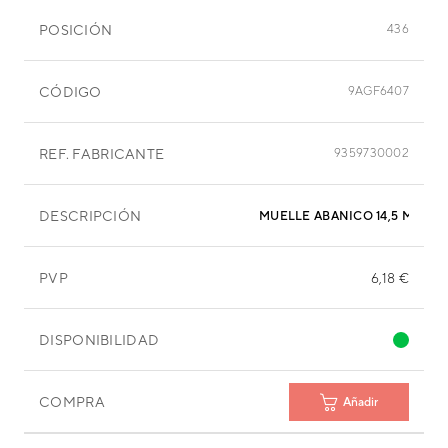
POSICIÓN
436
CÓDIGO
9AGF6407
REF. FABRICANTE
9359730002
DESCRIPCIÓN
MUELLE ABANICO 14,5 MM
PVP
6,18 €
DISPONIBILIDAD
COMPRA
Añadir