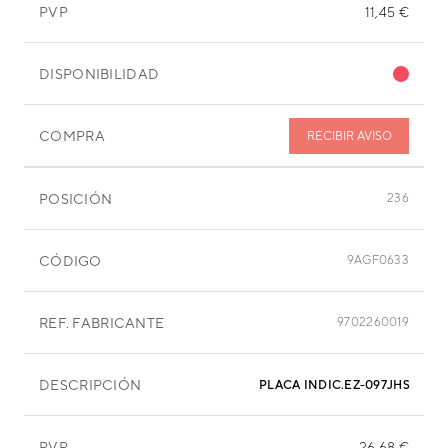
PVP
11,45 €
DISPONIBILIDAD
COMPRA
RECIBIR AVISO
POSICIÓN
236
CÓDIGO
9AGF0633
REF. FABRICANTE
9702260019
DESCRIPCIÓN
PLACA INDIC.EZ-097JHSE-D V
PVP
26,68 €