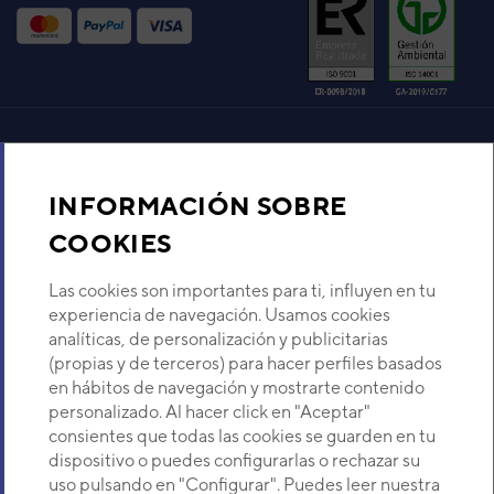
Código:
3NGF8367
-
Ref. fabricante:
AOYA45LCTL
VER DETALLE
UNIDAD EXTERIOR
ACY100UIA-LM
Aire acondicionado y climatización
Código:
3NGF8927
-
Ref. fabricante:
AOYG36LETL
INFORMACIÓN SOBRE
Recambios
COOKIES
VER DETALLE
Sobre Nosotros
Las cookies son importantes para ti, influyen en tu
UNIDAD EXTERIOR
experiencia de navegación. Usamos cookies
ACY125UIA-LB
analíticas, de personalización y publicitarias
Código:
3NGF8982
-
Ref. fabricante:
Descubre Eurofred
(propias y de terceros) para hacer perfiles basados
AOYG45LBTA
en hábitos de navegación y mostrarte contenido
VER DETALLE
Dónde Estamos
personalizado. Al hacer click en "Aceptar"
consientes que todas las cookies se guarden en tu
dispositivo o puedes configurarlas o rechazar su
UNIDAD EXTERIOR HO-30LB
¿Buscas un servicio técnico?
uso pulsando en "Configurar". Puedes leer nuestra
(ACH 30UI)