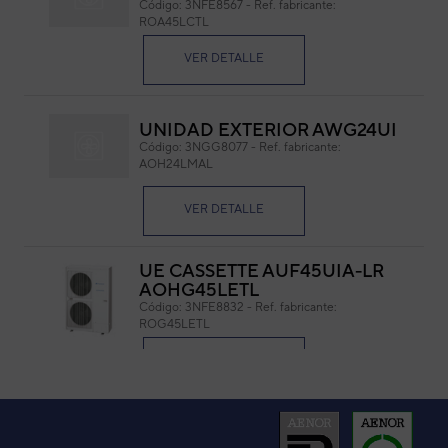
Código:
3NFE8567
-
Ref. fabricante:
ROA45LCTL
Cód
Ref. 
VER DETALLE
UNIDAD EXTERIOR AWG24UI
Código:
3NGG8077
-
Ref. fabricante:
AOH24LMAL
VER DETALLE
MEDIDAS: 24X22 MM
UE CASSETTE AUF45UIA-LR
AOHG45LETL
Código:
3NFE8832
-
Ref. fabricante:
ROG45LETL
VER DETALLE
UNID. EXTERIOR AOYA45L
(ABY125UIA)