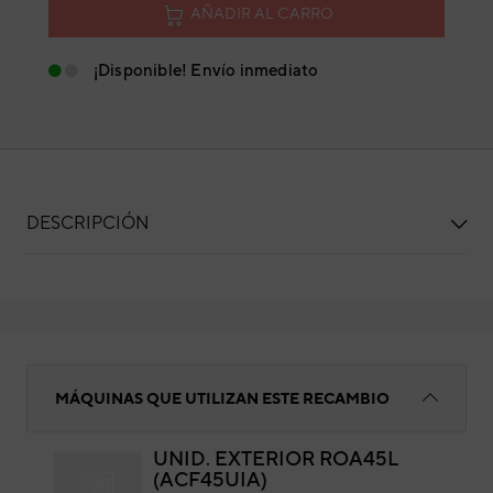
AÑADIR AL CARRO
¡Disponible! Envío inmediato
DESCRIPCIÓN
TAPÓN DRENAJE 24X22 MM
MÁQUINAS QUE UTILIZAN ESTE RECAMBIO
UNID. EXTERIOR ROA45L
(ACF45UIA)
TA