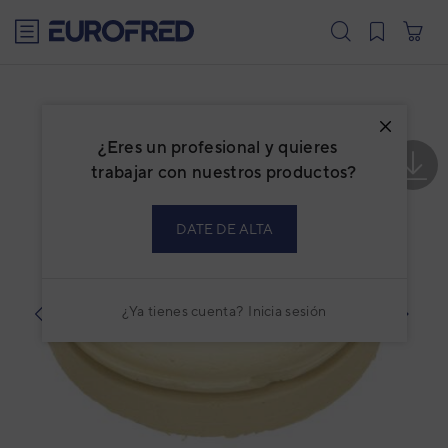
text.skipToContent
text.skipToNavigation
¿Eres un profesional y quieres
trabajar con nuestros productos?
DATE DE ALTA
¿Ya tienes cuenta?
Inicia sesión
prev
next