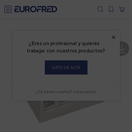
text.skipToContent
text.skipToNavigation
¿Eres un profesional y quieres
trabajar con nuestros productos?
DATE DE ALTA
¿Ya tienes cuenta?
Inicia sesión