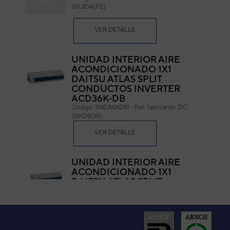
36UIDA(PE)
Cód
Ref. 
VER DETALLE
UNIDAD INTERIOR AIRE
ACONDICIONADO 1X1
DAITSU ATLAS SPLIT
CONDUCTOS INVERTER
ACD36K-DB
Código:
3NDA04281
-
Ref. fabricante:
DC-
36KDB(W)
VER DETALLE
UNIDAD INTERIOR AIRE
ACONDICIONADO 1X1
DAITSU ATLAS SPLIT
CONDUCTO INVERTER ADC-
12KDB(W)
Código:
3NDA04261
-
Ref. fabricante:
DC-
12KDB(W)