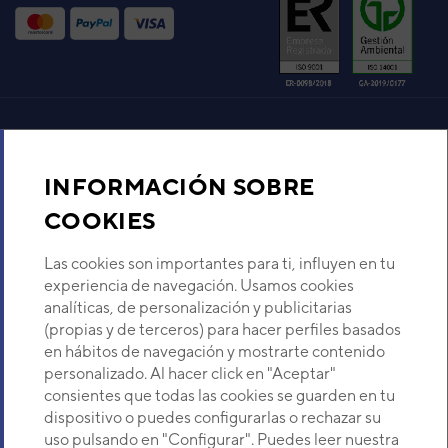
VER DETALLE
UI ATLAS CASSETTE AUD 42K
DB
Código:
3NDA04336
-
Ref. fabricante:
DU-
42KDB
Aire acondicionado y climatización
VER DETALLE
INFORMACIÓN SOBRE
Recambios
COOKIES
UI ATLAS CASSETTE
AUD36KDB
Sobre Nosotros
Código:
3NDA04426
-
Ref. fabricante:
DU-
Las cookies son importantes para ti, influyen en tu
36KDB
experiencia de navegación. Usamos cookies
analíticas, de personalización y publicitarias
VER DETALLE
Descubre Eurofred
(propias y de terceros) para hacer perfiles basados
en hábitos de navegación y mostrarte contenido
UI ATLAS CONDUCTOS ACD
Dónde Estamos
personalizado. Al hacer click en "Aceptar"
48TK DB
consientes que todas las cookies se guarden en tu
Código:
3NDA04301
-
Ref. fabricante:
DC-
dispositivo o puedes configurarlas o rechazar su
¿Buscas un servicio técnico?
48TKDB(W)
uso pulsando en "Configurar". Puedes leer nuestra