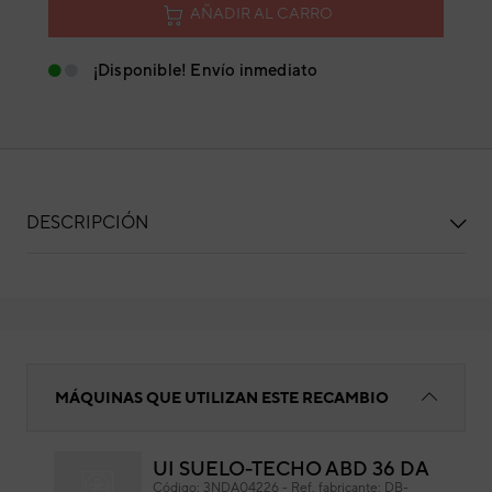
AÑADIR AL CARRO
¡Disponible! Envío inmediato
DESCRIPCIÓN
Tablero conexiones
MÁQUINAS QUE UTILIZAN ESTE RECAMBIO
UI SUELO-TECHO ABD 36 DA
Tab
Código:
3NDA04226
-
Ref. fabricante:
DB-