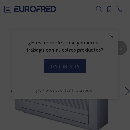
text.skipToContent
text.skipToNavigation
¿Eres un profesional y quieres
trabajar con nuestros productos?
DATE DE ALTA
¿Ya tienes cuenta?
Inicia sesión
prev