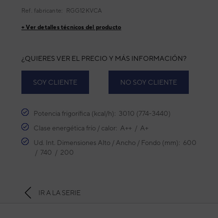
Ref. fabricante:
RGG12KVCA
+ Ver detalles técnicos del producto
¿QUIERES VER EL PRECIO Y MÁS INFORMACIÓN?
SOY CLIENTE
NO SOY CLIENTE
Potencia frigorífica (kcal/h): 3010 (774-3440)
Clase energética frío / calor: A++ / A+
Ud. Int. Dimensiones Alto / Ancho / Fondo (mm): 600
/ 740 / 200
IR A LA SERIE