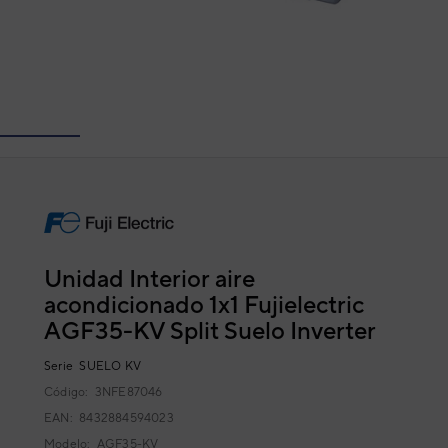
Unidad Interior aire
acondicionado 1x1 Fujielectric
AGF35-KV Split Suelo Inverter
Serie
SUELO KV
Código:
3NFE87046
EAN: 8432884594023
Modelo:
AGF35-KV