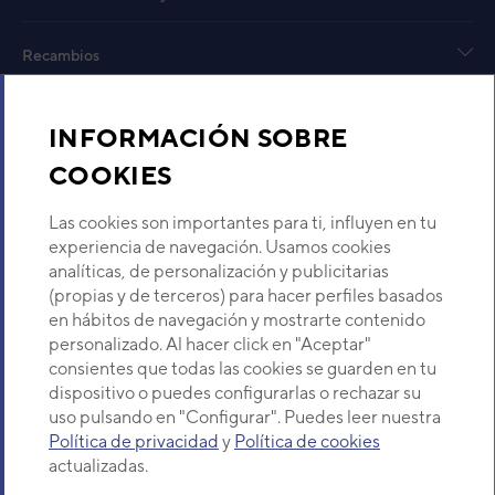
Suel
Recambios
Cód
Mod
EAN
Sobre Nosotros
Ref. 
INFORMACIÓN SOBRE
COOKIES
Descubre Eurofred
Los productos de la serie KV de suelo de Fuji Electric
parte 
disponen de un elegante diseño, que permite su
parcia
Las cookies son importantes para ti, influyen en tu
adaptación a diferentes tipos de salas.
La co
Dónde Estamos
experiencia de navegación. Usamos cookies
El amplio caudal de aire del que disponen los productos
permi
analíticas, de personalización y publicitarias
de la serie permite climatizar una sala de manera
direcc
(propias y de terceros) para hacer perfiles basados
¿Buscas un servicio técnico?
adecuada y confortable.
Su mo
en hábitos de navegación y mostrarte contenido
Asimismo, los modelos permiten una instalación
baje 
Provincia
personalizado. Al hacer click en "Aceptar"
Selecciona provincia
flexible y sencilla gracias a que se pueden instalar en
para n
consientes que todas las cookies se guarden en tu
diferentes ubicaciones como el suelo, colgados en la
dispositivo o puedes configurarlas o rechazar su
uso pulsando en "Configurar". Puedes leer nuestra
Política de privacidad
y
Política de cookies
actualizadas.
Copyright© 2026 Eurofred S.A