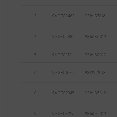
3
9AGF02482
9316187016
4
9AGF02481
9316186019
5
9AGF02121
9316189010
6
9AGF01535
9312152018
8
9AGF02345
9316185012
9
9AGF03219
9316272019