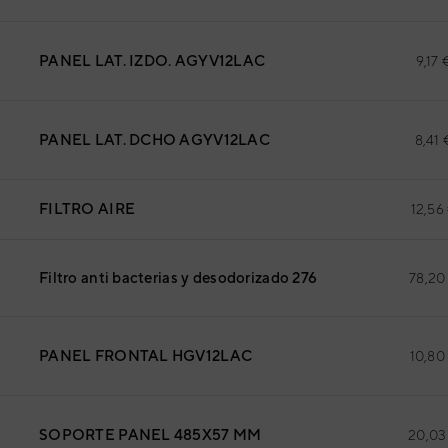
PANEL LAT. IZDO. AGYV12LAC
9,17 
PANEL LAT. DCHO AGYV12LAC
8,41 
FILTRO AIRE
12,56
Filtro anti bacterias y desodorizado 276
78,20
PANEL FRONTAL HGV12LAC
10,80
SOPORTE PANEL 485X57 MM
20,03