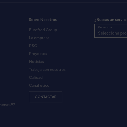
INT. AGF12UIF SUELO INV
GF12LAC)
3NFE8243
igo:
Sobre Nosotros
¿Buscas un servic
8432884441082
:
Provincia
Eurofred Group
RGF12LAC
fabricante:
Selecciona pro
La empresa
RSC
Proyectos
Noticias
Trabaja con nosotros
Calidad
Canal ético
CONTACTAR
menat,97