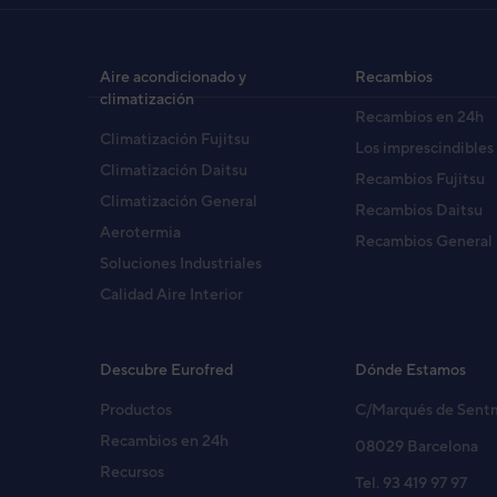
U. 
(R
Cód
Aire acondicionado y
Recambios
EAN
climatización
Recambios en 24h
Ref. 
Climatización Fujitsu
Los imprescindibles
Climatización Daitsu
Recambios Fujitsu
Climatización General
Recambios Daitsu
Aerotermia
Recambios General
Soluciones Industriales
Calidad Aire Interior
Descubre Eurofred
Dónde Estamos
Productos
C/Marqués de Sent
Recambios en 24h
08029 Barcelona
Recursos
Tel. 93 419 97 97