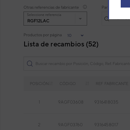
Otras referencias de fabricante
Para identifica
Seleccione referencia
Núm. de 
RGF12LAC
Productos por página
Lista de recambios (52)
POSICIÓN
CÓDIGO
REF. FABRICANTE
1
9AGF03608
9316418035
2
9AGF03760
9316458017