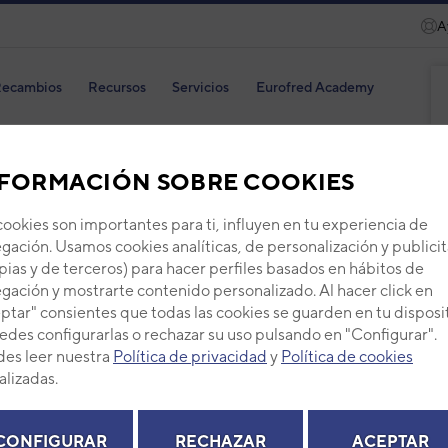
A
ecambios
Recursos
Servicios
Eurofred Academy
FUJI ELECTRIC
SUELO
3NFE8243
FORMACIÓN SOBRE COOKIES
O INV (RGF12LAC)
cookies son importantes para ti, influyen en tu experiencia de
gación. Usamos cookies analíticas, de personalización y publicit
C
pias y de terceros) para hacer perfiles basados en hábitos de
gación y mostrarte contenido personalizado. Al hacer click en
ptar" consientes que todas las cookies se guarden en tu disposi
edes configurarlas o rechazar su uso pulsando en "Configurar".
es leer nuestra
Política de privacidad
y
Política de cookies
alizadas.
CONFIGURAR
RECHAZAR
ACEPTAR