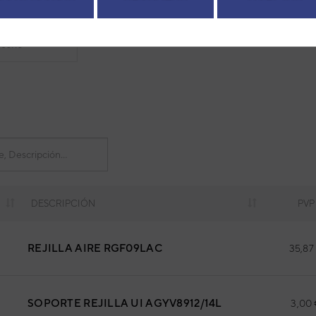
r tu máquina, es necesario que introduzcas su número de serie
serie
DESCRIPCIÓN
PVP
REJILLA AIRE RGF09LAC
35,87
SOPORTE REJILLA UI AGYV8912/14L
3,00