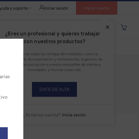
yuda y soporte
Iniciar sesión
Hazte cliente
Buscar por producto, modelo...
¿Eres un profesional y quieres trabajar
con nuestros productos?
DESCARGAR PDF
Disfruta de todas las ventajas del instalador, como la
descarga de documentación y herramientas, la gestión de
pedidos, la suscripción a nuestra newsletter de ofertas y
novedades, y muchas cosas más.
arias
DATE DE ALTA
tivo
RECAMBIOS
CURRENT
TAB:
¿Ya tienes cuenta?
Inicia sesión