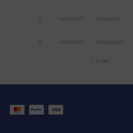
A
9AGF03377
9316412019
B
9AGF01902
9305642045
1 - 10 (52)
U. INT. AGF12UIF SUELO INV (RGF12LAC)