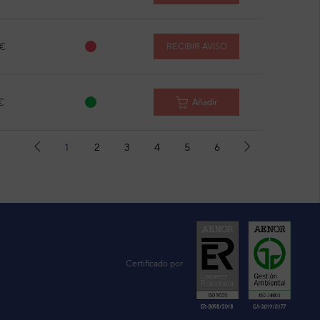
 €
RECIBIR AVISO
€
Añadir
1
2
3
4
5
6
Certificado por