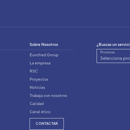
IDAD EXTERIOR ABG-45R
3DGG3272_20
igo:
8432884438952
:
Sobre Nosotros
¿Buscas un servic
AOG45RPA3L
fabricante:
Provincia
Eurofred Group
Selecciona pro
La empresa
RSC
Proyectos
Noticias
Trabaja con nosotros
Calidad
Canal ético
CONTACTAR