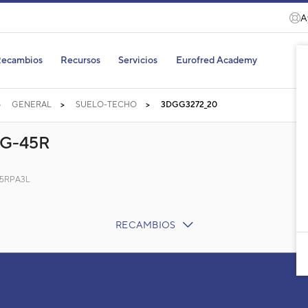
A
ecambios
Recursos
Servicios
Eurofred Academy
GENERAL
SUELO-TECHO
3DGG3272_20
G-45R
G45RPA3L
RECAMBIOS