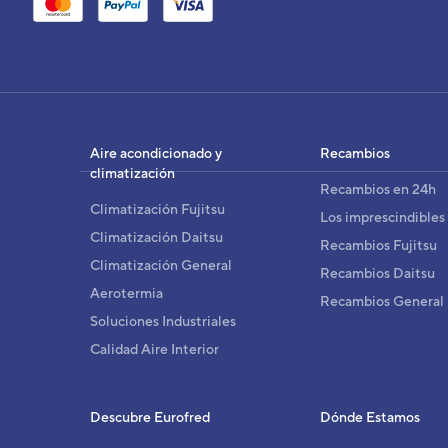
UN
Cód
EAN
Aire acondicionado y
Recambios
Ref. 
climatización
Recambios en 24h
Climatización Fujitsu
Los imprescindibles
Climatización Daitsu
Recambios Fujitsu
Climatización General
Recambios Daitsu
Aerotermia
Recambios General
Soluciones Industriales
Calidad Aire Interior
Descubre Eurofred
Dónde Estamos