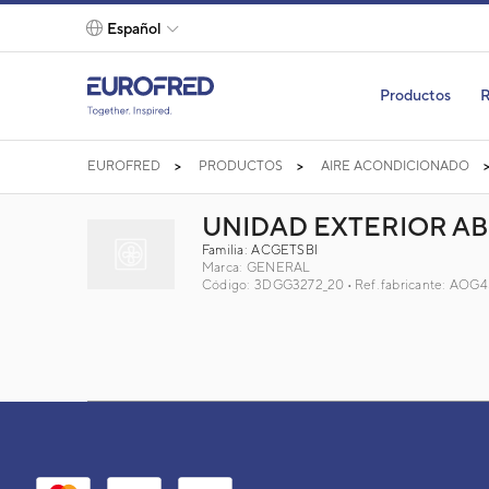
text.skipToContent
text.skipToNavigation
Español
Productos
R
EUROFRED
PRODUCTOS
AIRE ACONDICIONADO
UNIDAD EXTERIOR AB
Familia: ACGETSBI
Marca:
GENERAL
Código: 3DGG3272_20
Ref. fabricante: AO
UNIDAD EXTERIOR ABG-45R