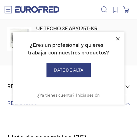
text.skipToContent
text.skipToNavigation
UE TECHO 3F ABY125T-KR
AOYG45KRTA
¿Eres un profesional y quieres
Familia: ACFUTSBI
Marca:
FUJITSU
trabajar con nuestros productos?
Código: 3NGF63007
Ref. fabricante: AOYG45KRTA
DATE DE ALTA
RECURSOS
¿Ya tienes cuenta?
Inicia sesión
RECAMBIOS