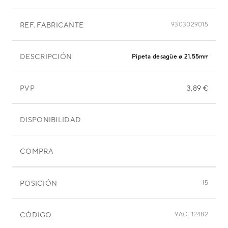
REF. FABRICANTE
9303029015
DESCRIPCIÓN
Pipeta desagüe ø 21.55mm
PVP
3,89 €
DISPONIBILIDAD
COMPRA
POSICIÓN
15
CÓDIGO
9AGF12482