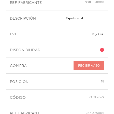
REF. FABRICANTE
9383878008
DESCRIPCIÓN
Tapa frontal
PVP
10,60 €
DISPONIBILIDAD
COMPRA
RECIBIR AVISO
POSICIÓN
18
CÓDIGO
9AGF7869
REF. FABRICANTE
9351355005