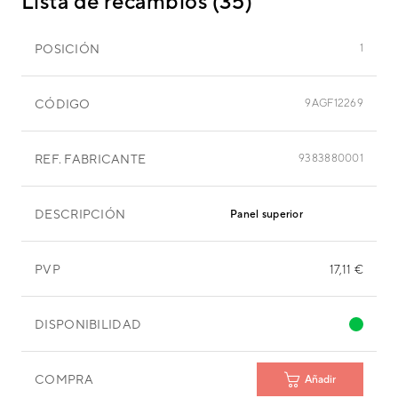
Lista de recambios (35)
POSICIÓN
1
CÓDIGO
9AGF12269
REF. FABRICANTE
9383880001
DESCRIPCIÓN
Panel superior
PVP
17,11 €
DISPONIBILIDAD
COMPRA
Añadir