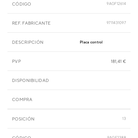
CÓDIGO
9AGF12614
REF. FABRICANTE
9711431097
DESCRIPCIÓN
Placa control
PVP
181,41 €
DISPONIBILIDAD
COMPRA
POSICIÓN
13
CÓDIGO
9AGF2388