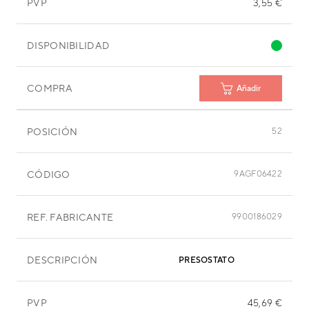
PVP
3,55 €
DISPONIBILIDAD
COMPRA
Añadir
POSICIÓN
52
CÓDIGO
9AGF06422
REF. FABRICANTE
9900186029
DESCRIPCIÓN
PRESOSTATO
PVP
45,69 €