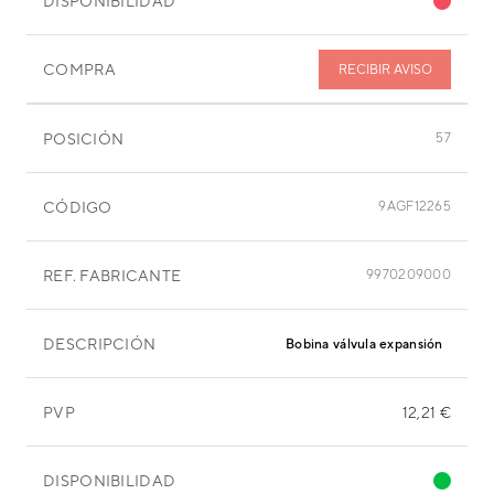
DISPONIBILIDAD
COMPRA
RECIBIR AVISO
POSICIÓN
57
CÓDIGO
9AGF12265
REF. FABRICANTE
9970209000
DESCRIPCIÓN
Bobina válvula expansión
PVP
12,21 €
DISPONIBILIDAD