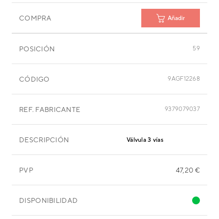
COMPRA
Añadir
POSICIÓN
59
CÓDIGO
9AGF12268
REF. FABRICANTE
9379079037
DESCRIPCIÓN
Válvula 3 vías
PVP
47,20 €
DISPONIBILIDAD