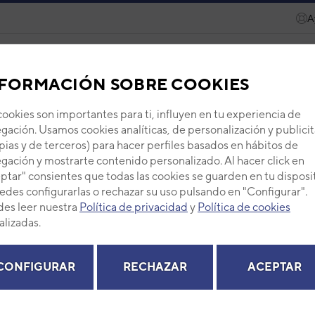
A
ecambios
Recursos
Servicios
Eurofred Academy
FORMACIÓN SOBRE COOKIES
GENERAL
SUELO-TECHO
3NGG63002
cookies son importantes para ti, influyen en tu experiencia de
gación. Usamos cookies analíticas, de personalización y publicit
-KR AOHG36KRTA
pias y de terceros) para hacer perfiles basados en hábitos de
gación y mostrarte contenido personalizado. Al hacer click en
ptar" consientes que todas las cookies se guarden en tu disposi
36KRTA
edes configurarlas o rechazar su uso pulsando en "Configurar".
es leer nuestra
Política de privacidad
y
Política de cookies
alizadas.
RECAMBIOS
CONFIGURAR
RECHAZAR
ACEPTAR