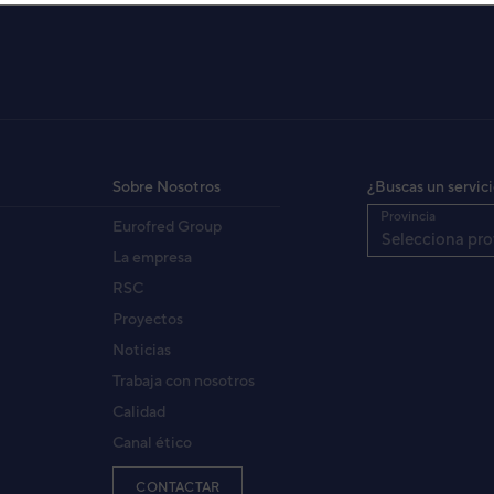
 TECHO 3F ABG36T-KR
HG36KRTA
3NGG63002
igo:
Sobre Nosotros
¿Buscas un servic
8432884586950
:
Provincia
Eurofred Group
AOHG36KRTA
fabricante:
Selecciona pro
La empresa
RSC
Proyectos
Noticias
Trabaja con nosotros
Calidad
Canal ético
CONTACTAR