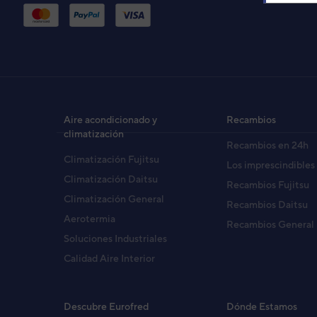
UE
AO
Cód
Aire acondicionado y
Recambios
EAN
climatización
Recambios en 24h
Ref. 
Climatización Fujitsu
Los imprescindibles
Climatización Daitsu
Recambios Fujitsu
Climatización General
Recambios Daitsu
Aerotermia
Recambios General
Soluciones Industriales
Calidad Aire Interior
Descubre Eurofred
Dónde Estamos