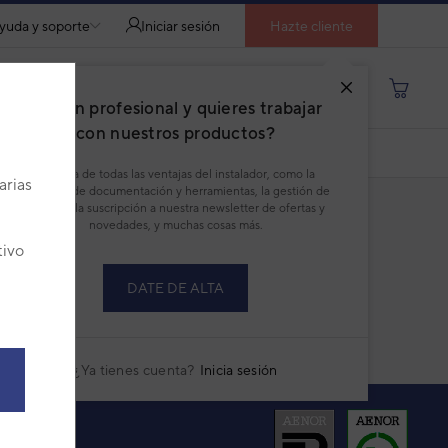
yuda y soporte
Iniciar sesión
Hazte cliente
Buscar por producto, modelo...
¿Eres un profesional y quieres trabajar
con nuestros productos?
DESCARGAR PDF
Disfruta de todas las ventajas del instalador, como la
arias
descarga de documentación y herramientas, la gestión de
pedidos, la suscripción a nuestra newsletter de ofertas y
novedades, y muchas cosas más.
tivo
DATE DE ALTA
¿Ya tienes cuenta?
Inicia sesión